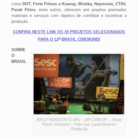
como
DOT, Forte Filmes e Kuarup, Mistika, Naymovie, CTAV,
Parati Films
, entre outros, oferecem aos projetos premiados
materiais e serviços com objetivo de contribuir e incentivar a
produção.
CONFIRA NESTE LINK OS 45 PROJETOS SELECIONADOS
o
PARA O 12
BRASIL CINEMUNDI
SOBRE
O
BRASIL
BELO HORIZONTE-MG – 16ª CINEOP – Show
Flávio Venturini – Foto Leo Lara/Universo
Produção