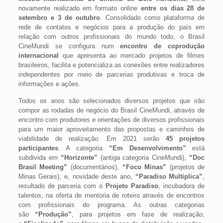
novamente realizado em formato online
entre os dias 28 de
setembro e 3 de outubro
. Consolidado como plataforma de
rede de contatos e negócios para a produção do país em
relação com outros profissionais do mundo todo, o Brasil
CineMundi se configura num
encontro de coprodução
internacional
que apresenta ao mercado projetos de filmes
brasileiros, facilita e potencializa as conexões entre realizadores
independentes por meio de parcerias produtivas e troca de
informações e ações.
Todos os anos são selecionados diversos projetos que irão
compor as rodadas de negócio do Brasil CineMundi, através de
encontro com produtores e orientações de diversos profissionais
para um maior aproveitamento das propostas e caminhos de
viabilidade de realização. Em 2021 serão
45 projetos
participantes
. A categoria
“Em Desenvolvimento”
está
subdivida em
“Horizonte”
(antiga categoria CineMundi),
“Doc
Brasil Meeting”
(documentários),
“Foco Minas”
(projetos de
Minas Gerais), e, novidade deste ano,
“Paradiso Multiplica”
,
resultado de parceria com o
Projeto Paradiso
, incubadora de
talentos, na oferta de mentoria de roteiro através de encontros
com profissionais do programa. As outras categorias
são
“Produção”
, para projetos em fase de realização;