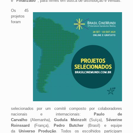
e
“Finalizado”
, para filmes em busca de distribuição e vendas.
Os 45
projetos
foram
selecionados por um comitê composto por colaboradores
nacionais e internacionais:
Paulo de
Carvalho
(Alemanha),
Gudula Meinzolt
(Suíça),
Séverine
Roinssard
(França),
Pedro Butcher
(Brasil) e equipe
da
Universo Produção
. Todos os escolhidos participam