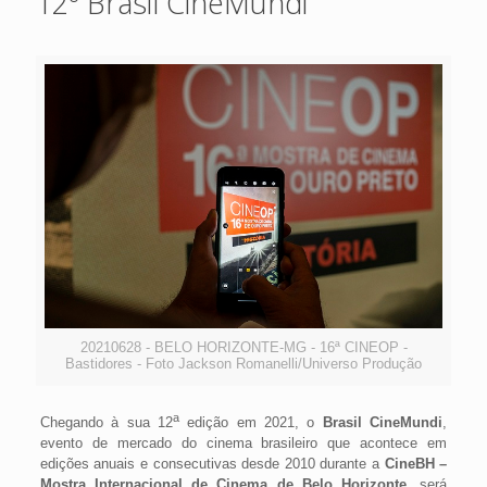
12º Brasil CineMundi
20210628 - BELO HORIZONTE-MG - 16ª CINEOP -
Bastidores - Foto Jackson Romanelli/Universo Produção
a
Chegando à sua 12
edição em 2021, o
Brasil CineMundi
,
evento de mercado do cinema brasileiro que acontece em
edições anuais e consecutivas desde 2010 durante a
CineBH –
Mostra Internacional de Cinema de Belo Horizonte
, será