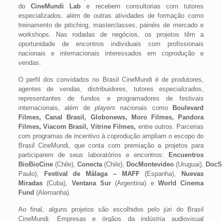
do
CineMundi Lab
e recebem consultorias com tutores
especializados, além de outras atividades de formação como
treinamento de pitiching, masterclasses, painéis de mercado e
workshops. Nas rodadas de negócios, os projetos têm a
oportunidade de encontros individuais com profissionais
nacionais e internacionais interessados em coprodução e
vendas.
O perfil dos convidados no Brasil CineMundi é de produtores,
agentes de vendas, distribuidores, tutores especializados,
representantes de fundos e programadores de festivais
internacionais, além de
players
nacionais como
Boulevard
Filmes, Canal Brasil, Globonews, Moro Filmes, Pandora
Filmes, Viacom Brasil, Vitrine Filmes,
entre outros. Parcerias
com programas de incentivo à coprodução ampliam o escopo do
Brasil CineMundi, que conta com premiação a projetos para
participarem de seus laboratórios e encontros:
Encuentros
BioBioCine
(Chile),
Conecta
(Chile),
DocMontevideo
(Uruguai),
Doc
Paulo),
Festival de Málaga – MAFF
(Espanha),
Nuevas
Miradas
(Cuba),
Ventana Sur
(Argentina) e
World Cinema
Fund
(Alemanha).
Ao final, alguns projetos são escolhidos pelo júri do Brasil
CineMundi. Empresas e órgãos da indústria audiovisual