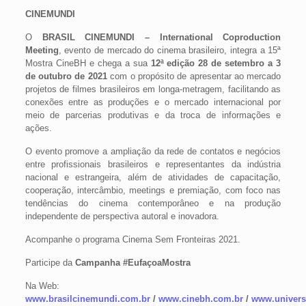
CINEMUNDI
O
BRASIL CINEMUNDI – International Coproduction
Meeting
, evento de mercado do cinema brasileiro, integra a 15ª
Mostra CineBH e chega a sua
12ª edição
28 de setembro a 3
de outubro de 2021
com o propósito de apresentar ao mercado
projetos de filmes brasileiros em longa-metragem, facilitando as
conexões entre as produções e o mercado internacional por
meio de parcerias produtivas e da troca de informações e
ações.
O evento promove a ampliação da rede de contatos e negócios
entre profissionais brasileiros e representantes da indústria
nacional e estrangeira, além de atividades de capacitação,
cooperação, intercâmbio, meetings e premiação, com foco nas
tendências do cinema contemporâneo e na produção
independente de perspectiva autoral e inovadora.
Acompanhe o programa Cinema Sem Fronteiras 2021.
Participe da
Campanha #EufaçoaMostra
Na Web:
www.brasilcinemundi.com.br
/
www.cinebh.com.br
/
www.univers