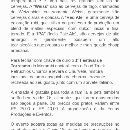
temperaturas e é uma das três grandes famílias de
cervejas. A “
Weiss
” são as cervejas de trigo, chamadas
de Weizenbier, ou somente Weiss, geralmente são
cervejas claras e opacas. A “
Red Ale”
é uma cerveja de
coloração rubi, que utiliza no processo de produção um
blend de maltes especiais, com dulçor inicial e final
torrado. E a “
IPA
” (India Pale Ale), são cervejas de alto
amargor e geralmente possuem um alto
teor
alcoólico.que prepara o melhor e mais gelado chopp
artesanal.
Para fechar com chave de ouro o
1º Festival de
Torresmo
do Morumbi contará com o Food Truck
Petruchios Churros e levará o ChurVete, mistura
inusitada de uma casquinha de churros, crocante,
recheada ao seu gosto, junto com um sorvete italiano.
A entrada é gratuita para toda a família e pets também
serão bem-vindos.Os alimentos que forem consumidos
são pagos à parte. Os preços dos pratos variam entre
R$ 25,00 e R$ 40,00. A organização é da Focus
Produções e Eventos.
O evento adotará todas as medidas de precauções no
combate contra o Covid-19, respeitando as normas de