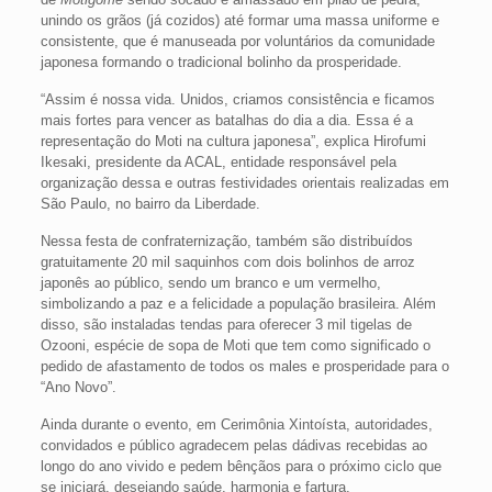
unindo os grãos (já cozidos) até formar uma massa uniforme e
consistente, que é manuseada por voluntários da comunidade
japonesa formando o tradicional bolinho da prosperidade.
“Assim é nossa vida. Unidos, criamos consistência e ficamos
mais fortes para vencer as batalhas do dia a dia. Essa é a
representação do Moti na cultura japonesa”, explica Hirofumi
Ikesaki, presidente da ACAL, entidade responsável pela
organização dessa e outras festividades orientais realizadas em
São Paulo, no bairro da Liberdade.
Nessa festa de confraternização, também são distribuídos
gratuitamente 20 mil saquinhos com dois bolinhos de arroz
japonês ao público, sendo um branco e um vermelho,
simbolizando a paz e a felicidade a população brasileira. Além
disso, são instaladas tendas para oferecer 3 mil tigelas de
Ozooni, espécie de sopa de Moti que tem como significado o
pedido de afastamento de todos os males e prosperidade para o
“Ano Novo”.
Ainda durante o evento, em Cerimônia Xintoísta, autoridades,
convidados e público agradecem pelas dádivas recebidas ao
longo do ano vivido e pedem bênçãos para o próximo ciclo que
se iniciará, desejando saúde, harmonia e fartura.