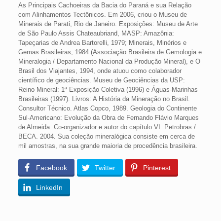
As Principais Cachoeiras da Bacia do Paraná e sua Relação
com Alinhamentos Tectônicos. Em 2006, criou o Museu de
Minerais de Parati, Rio de Janeiro. Exposições: Museu de Arte
de São Paulo Assis Chateaubriand, MASP: Amazônia:
Tapeçarias de Andrea Bartorelli, 1979; Minerais, Minérios e
Gemas Brasileiras, 1984 (Associação Brasileira de Gemologia e
Mineralogia / Departamento Nacional da Produção Mineral), e O
Brasil dos Viajantes, 1994, onde atuou como colaborador
científico de geociências. Museu de Geociências da USP:
Reino Mineral: 1ª Exposição Coletiva (1996) e Águas-Marinhas
Brasileiras (1997). Livros: A História da Mineração no Brasil.
Consultor Técnico. Atlas Copco, 1989. Geologia do Continente
Sul-Americano: Evolução da Obra de Fernando Flávio Marques
de Almeida. Co-organizador e autor do capítulo VI. Petrobras /
BECA. 2004. Sua coleção mineralógica consiste em cerca de
mil amostras, na sua grande maioria de procedência brasileira.
Facebook
Twitter
Pinterest
LinkedIn