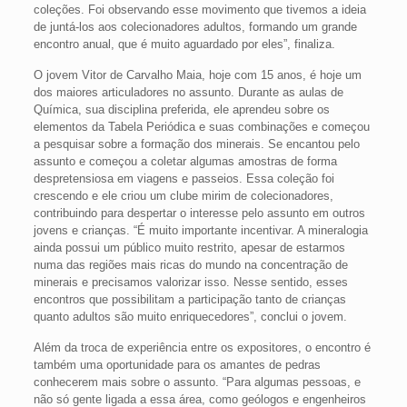
coleções. Foi observando esse movimento que tivemos a ideia
de juntá-los aos colecionadores adultos, formando um grande
encontro anual, que é muito aguardado por eles”, finaliza.
O jovem Vitor de Carvalho Maia, hoje com 15 anos, é hoje um
dos maiores articuladores no assunto. Durante as aulas de
Química, sua disciplina preferida, ele aprendeu sobre os
elementos da Tabela Periódica e suas combinações e começou
a pesquisar sobre a formação dos minerais. Se encantou pelo
assunto e começou a coletar algumas amostras de forma
despretensiosa em viagens e passeios. Essa coleção foi
crescendo e ele criou um clube mirim de colecionadores,
contribuindo para despertar o interesse pelo assunto em outros
jovens e crianças. “É muito importante incentivar. A mineralogia
ainda possui um público muito restrito, apesar de estarmos
numa das regiões mais ricas do mundo na concentração de
minerais e precisamos valorizar isso. Nesse sentido, esses
encontros que possibilitam a participação tanto de crianças
quanto adultos são muito enriquecedores”, conclui o jovem.
Além da troca de experiência entre os expositores, o encontro é
também uma oportunidade para os amantes de pedras
conhecerem mais sobre o assunto. “Para algumas pessoas, e
não só gente ligada a essa área, como geólogos e engenheiros