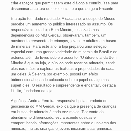
criar espaços que permitissem este diálogo e contribuísse para
disseminar a cultura do colecionismo é que surge o Encontro.
E a ação tem dado resultado. A cada ano, a equipe do Museu
percebe um aumento no público interessado no assunto. Os
responsáveis pela Loja Bem Mineiro, localizada nas
dependências do MM Gerdau, observaram, também, um
movimento crescente de crianças, jovens e adultos em busca
de minerais. Para este ano, a loja preparou uma seleção
especial com uma grande variedade de minerais do Brasil e do
exterior, além de livros sobre o assunto. “O diferencial da Bem
Mineiro é que na loja, o público pode tocar os minerais, sentir
eles nas mãos e explorar as texturas e propriedades de cada
um deles. A Selenita por exemplo, possui um efeito
tridimensional quando colocada sobre o papel ou algumas
superfícies. O resultado é surpreendente e encanta!”, destaca
Lili Ito, fundadora da loja.
A geóloga Andrea Ferreira, responsável pela curadoria de
geociência do MM Gerdau explica que a presença de crianças
em busca de minerais é cada vez maior. “Por conta do
atendimento diferenciado, esclarecendo dúvidas e
compartilhando informações importantes sobre o universo dos
minerais, muitas crianças e jovens iniciaram suas primeiras