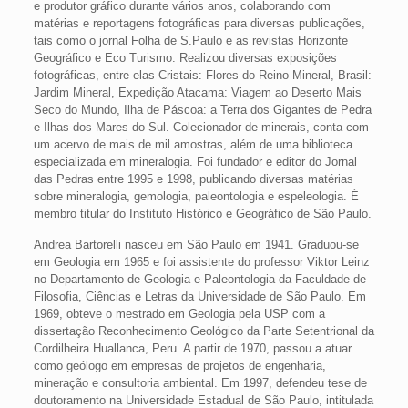
e produtor gráfico durante vários anos, colaborando com
matérias e reportagens fotográficas para diversas publicações,
tais como o jornal Folha de S.Paulo e as revistas Horizonte
Geográfico e Eco Turismo. Realizou diversas exposições
fotográficas, entre elas Cristais: Flores do Reino Mineral, Brasil:
Jardim Mineral, Expedição Atacama: Viagem ao Deserto Mais
Seco do Mundo, Ilha de Páscoa: a Terra dos Gigantes de Pedra
e Ilhas dos Mares do Sul. Colecionador de minerais, conta com
um acervo de mais de mil amostras, além de uma biblioteca
especializada em mineralogia. Foi fundador e editor do Jornal
das Pedras entre 1995 e 1998, publicando diversas matérias
sobre mineralogia, gemologia, paleontologia e espeleologia. É
membro titular do Instituto Histórico e Geográfico de São Paulo.
Andrea Bartorelli nasceu em São Paulo em 1941. Graduou-se
em Geologia em 1965 e foi assistente do professor Viktor Leinz
no Departamento de Geologia e Paleontologia da Faculdade de
Filosofia, Ciências e Letras da Universidade de São Paulo. Em
1969, obteve o mestrado em Geologia pela USP com a
dissertação Reconhecimento Geológico da Parte Setentrional da
Cordilheira Huallanca, Peru. A partir de 1970, passou a atuar
como geólogo em empresas de projetos de engenharia,
mineração e consultoria ambiental. Em 1997, defendeu tese de
doutoramento na Universidade Estadual de São Paulo, intitulada