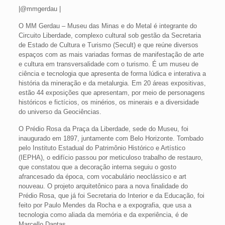
|@mmgerdau |
O MM Gerdau – Museu das Minas e do Metal é integrante do
Circuito Liberdade, complexo cultural sob gestão da Secretaria
de Estado de Cultura e Turismo (Secult) e que reúne diversos
espaços com as mais variadas formas de manifestação de arte
e cultura em transversalidade com o turismo. É um museu de
ciência e tecnologia que apresenta de forma lúdica e interativa a
história da mineração e da metalurgia. Em 20 áreas expositivas,
estão 44 exposições que apresentam, por meio de personagens
históricos e fictícios, os minérios, os minerais e a diversidade
do universo da Geociências.
O Prédio Rosa da Praça da Liberdade, sede do Museu, foi
inaugurado em 1897, juntamente com Belo Horizonte. Tombado
pelo Instituto Estadual do Patrimônio Histórico e Artístico
(IEPHA), o edifício passou por meticuloso trabalho de restauro,
que constatou que a decoração interna seguiu o gosto
afrancesado da época, com vocabulário neoclássico e art
nouveau. O projeto arquitetônico para a nova finalidade do
Prédio Rosa, que já foi Secretaria do Interior e da Educação, foi
feito por Paulo Mendes da Rocha e a expografia, que usa a
tecnologia como aliada da memória e da experiência, é de
Marcello Dantas.