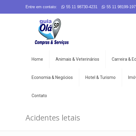
Entre em contato:
55 11 98730-4231
55 11 98199-197
Home
Animais & Veterinários
Carreira & 
Economia & Negócios
Hotel & Turismo
Imó
Contato
Acidentes letais