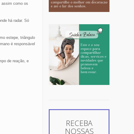
o, assim como os
onde há radar. Só
omo estepe, triângulo
umano é responsável
mpo de reação, e
RECEBA
NOSSAS