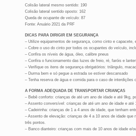
Colisão lateral mesmo sentido: 190
Colisão lateral sentido oposto: 162
Queda de ocupante de veículo: 87
Fonte: Anuário 2021 da PRF
DICAS PARA DIRIGIR EM SEGURANÇA
– Utilize equipamentos de segurança, como cinto e capacete,
– Cobre o uso do cinto por todos os ocupantes do veículo, inc
– Confira os níveis de água, óleo, calibre pneus
– Confira o funcionamento das luzes de freio, ré, faróis e lante
– Verifique os itens de segurança obrigatórios: triângulo, maca
– Durma bem e só pegue a estrada se estiver descansado
– Tenha reserva de água e comida para o caso de interdições 
A FORMA ADEQUADA DE TRANSPORTAR CRIANÇAS
– Bebê conforto: crianças de até um ano de idade e até 9kg, po
– Assento conversível: crianças de até um ano de idade e até 1
– Cadeirinha: crianças de 1 a 4 anos de idade, que tenham entr
– Assento de elevação: crianças de 4 a 10 anos de idade que 
três pontos.
– Banco dianteiro: crianças com mais de 10 anos de idade e/ou