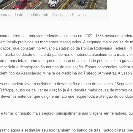
 na saída do feriadão / Foto: Divulgação Ecovias
rovocou mortes nas rodovias federais brasileiras em 2021: 1585 pessoas perder
ns em locais proibidos ou momentos inadequados. A segunda maior causa de m
s dados, que constam no Anuário Estatístico da Polícia Rodoviária Federal (
 alertando desde o início da pandemia: o motorista brasileiro está mais viol
tros mais letais, uma vez que o excesso de velocidade potencializa a gravid
imperícia e desrespeito às normas de circulação. Essas ocorrências podem se
 científico da Associação Mineira de Medicina do Tráfego (Ammetra), Alysson
res que podem levar a colisões: a desatenção e o uso de celulares. “Segund
áfego), o uso de celular na direção já é a terceira maior causa de mortes de t
 devemos entender que dirigir é um ato que requer toda a atenção do conduto
 e tornar o trânsito mais seguro, principalmente nas viagens em feriadões, 
afio agora é estimular seu uso também no banco de trás; motociclistas prec