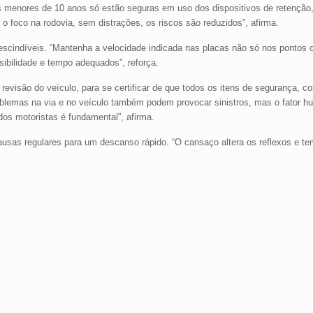
nças menores de 10 anos só estão seguras em uso dos dispositivos de retençã
 foco na rodovia, sem distrações, os riscos são reduzidos”, afirma.
escindíveis. “Mantenha a velocidade indicada nas placas não só nos pontos 
sibilidade e tempo adequados”, reforça.
 revisão do veículo, para se certificar de que todos os itens de segurança, c
blemas na via e no veículo também podem provocar sinistros, mas o fator h
os motoristas é fundamental”, afirma.
ausas regulares para um descanso rápido. “O cansaço altera os reflexos e te