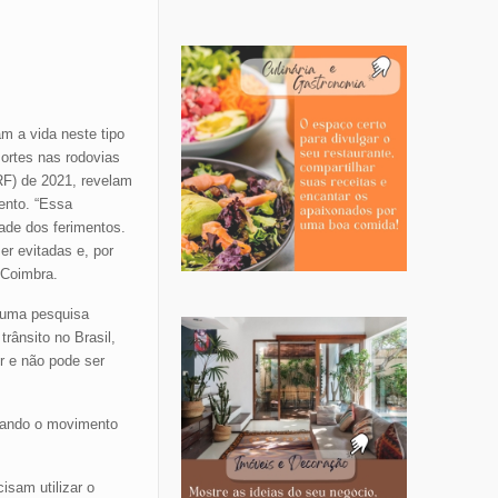
am a vida neste tipo
ortes nas rodovias
PRF) de 2021, revelam
ento. “Essa
ade dos ferimentos.
r evitadas e, por
 Coimbra.
o uma pesquisa
rânsito no Brasil,
r e não pode ser
quando o movimento
isam utilizar o