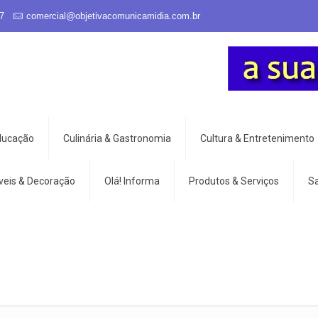
7
comercial@objetivacomunicamidia.com.br
Educação
Culinária & Gastronomia
Cultura & Entretenimento
veis & Decoração
Olá! Informa
Produtos & Serviços
S