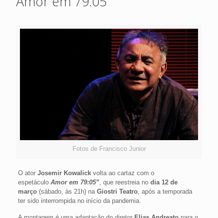
Amor em 79:05”
Fotos de Francisco Junior
O ator
Josemir Kowalick
volta ao cartaz com o
espetáculo
Amor em 79:05”
, que reestreia no
dia 12 de
março
(sábado, às 21h) na
Giostri Teatro
, após a temporada
ter sido interrompida no início da pandemia.
A montagem é uma adaptação do diretor
Elias Andreato
para o