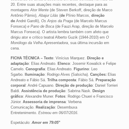
20. Entre suas atuações mais recentes, destaque para as
montagens
Ator Mente
(de Steven Berkoff, direção de Marco
Antônio Pâmio),
Abajur Lilás
(
de
Plínio Marcos,
direção
de
André Garolli),
Os Anjos da Praga
(de Marcelo Marcus
Fonseca)
e Pano de Boca
(de Fauzi Arap, direção de Marcelo
Marcus Fonseca). O artista lembra também com afeto que
dirigiu ator e crítico teatral Alberto Guzik (1944-2010) em
O
Monólogo da Velha Apresentadora
, sua última incursão em
cena.
FICHA TÉCNICA –
Texto
: Vinícius Marquez.
Direção e
adaptação
: Elias Andreato.
Elenco
: Josemir Kowalick e Felipe
Camelo.
Cenografia
: Elias Andreato.
Figurino
: Leo
Sgarbo.
Iluminação
: Rodrigo Alves (Salsicha).
Canções:
Elias
Andreato e Fábio Sá.
Trilha composta
: Fábio Sá.
Preparação
corporal
: André Capuano.
Direção de produção
: Daniel Torrieri
Baldi.
Assistência de produção
: Sabrina Nask.
Design
gráfico
: Alexandre Muner.
Fotos
: Rodrigo Chueri e Francisco
Júnior.
Assessoria de imprensa
: Verbena
Comunicação.
Realização
: Desembuxa
Entretenimento.
Estreou em 06/07/2016
.
Espetáculo:
Amor em 79:05
”