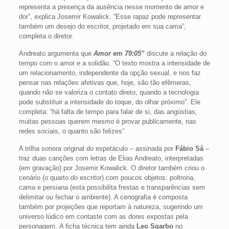
representa a presença da ausência nesse momento de amor e
dor”, explica Josemir Kowalick. “Esse rapaz pode representar
também um desejo do escritor, projetado em sua cama”,
completa o diretor.
Andreato argumenta que
Amor em 79:05”
discute a relação do
tempo com o amor e a solidão. “O texto mostra a intensidade de
um relacionamento, independente da opção sexual, e nos faz
pensar nas relações afetivas que, hoje, são tão efêmeras,
quando não se valoriza o contato direto, quando a tecnologia
pode substituir a intensidade do toque, do olhar próximo”. Ele
completa: “há falta de tempo para falar de si, das angústias;
muitas pessoas querem mesmo é provar publicamente, nas
redes sociais, o quanto são felizes”.
A trilha sonora original do espetáculo – assinada por
Fábio Sá
–
traz duas canções com letras de Elias Andreato, interpretadas
(em gravação) por Josemir Kowalick. O diretor também criou o
cenário (o quarto do escritor) com poucos objetos: poltrona,
cama e persiana (esta possibilita frestas e transparências sem
delimitar ou fechar o ambiente). A cenografia é composta
também por projeções que reportam à natureza, sugerindo um
universo lúdico em contaste com as dores expostas pela
personagem. A ficha técnica tem ainda
Leo Sgarbo
no