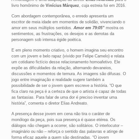
livro homônimo de
Vinícius Márquez
, cuja estreia foi em 2016.
Com abordagem contemporânea, o enredo apresenta um
escritor de meia idade em momentos de solidão, vivenciando o
amor em seus múltiplos sentidos.
Amor em 79:05”
mostra os
sentimentos, as frustrações, os desejos e as derrotas da
personagem sob intensa égide poética.
E em pleno momento criativo, o homem imagina seu encontro
com um jovem e belo rapaz (vivido por Felipe Camelo) e relata
um cotidiano fictício desse relacionamento homoafetivo. Ele
expõe as dificuldades da relação, alternando devaneios,
discussões e momentos de ternura. As imagens são difusas. O
jogo entre imaginação e realidade sugere também a
possibilidade de ser o jovem quem escreve a história. “O que
fica claro na peça é a certeza de que o artista é capaz de todas
as fantasias. Para falar de uma dor é preciso inventar uma
história”, comenta o diretor Elias Andreato.
A presença desse jovem em cena não tira o caráter de
monólogo da peça, pois sua presença é quase etérea. Os
diálogos não chegam a ocorrer, são solitários. O interlocutor –
imaginário ou não – reforça o sentido das palavras e atinge de
forma eficaz aquele a quem são destinadas. “O jovem