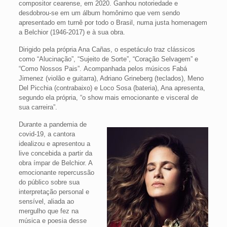
compositor cearense, em 2020. Ganhou notoriedade e
desdobrou-se em um álbum homônimo que vem sendo
apresentado em turnê por todo o Brasil, numa justa homenagem
a Belchior (1946-2017) e à sua obra.
Dirigido pela própria Ana Cañas, o espetáculo traz clássicos
como “Alucinação”, “Sujeito de Sorte”, “Coração Selvagem” e
“Como Nossos Pais”. Acompanhada pelos músicos Fabá
Jimenez (violão e guitarra), Adriano Grineberg (teclados), Meno
Del Picchia (contrabaixo) e Loco Sosa (bateria), Ana apresenta,
segundo ela própria, “o show mais emocionante e visceral de
sua carreira”.
Durante a pandemia de
covid-19, a cantora
idealizou e apresentou a
live concebida a partir da
obra ímpar de Belchior. A
emocionante repercussão
do público sobre sua
interpretação personal e
sensível, aliada ao
mergulho que fez na
música e poesia desse