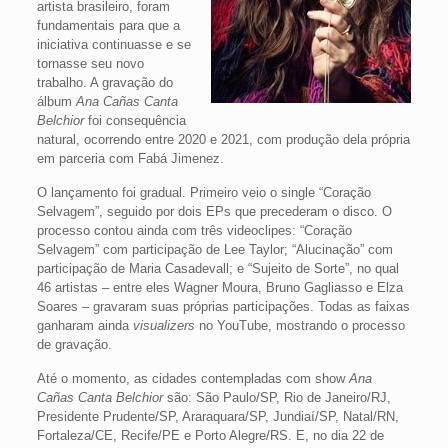
artista brasileiro, foram
fundamentais para que a
iniciativa continuasse e se
tornasse seu novo
trabalho. A gravação do
álbum
Ana Cañas Canta
Belchior
foi consequência
natural, ocorrendo entre 2020 e 2021, com produção dela própria
em parceria com Fabá Jimenez.
O lançamento foi gradual. Primeiro veio o single “Coração
Selvagem”, seguido por dois EPs que precederam o disco. O
processo contou ainda com três videoclipes: “Coração
Selvagem” com participação de Lee Taylor; “Alucinação” com
participação de Maria Casadevall; e “Sujeito de Sorte”, no qual
46 artistas – entre eles Wagner Moura, Bruno Gagliasso e Elza
Soares – gravaram suas próprias participações. Todas as faixas
ganharam ainda
visualizers
no YouTube, mostrando o processo
de gravação.
Até o momento, as cidades contempladas com show
Ana
Cañas Canta Belchior
são: São Paulo/SP, Rio de Janeiro/RJ,
Presidente Prudente/SP, Araraquara/SP, Jundiaí/SP, Natal/RN,
Fortaleza/CE, Recife/PE e Porto Alegre/RS. E, no dia 22 de