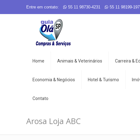
Entre em contato:
55 11 98730-4231
55 11 98199-197
Home
Animais & Veterinários
Carreira & 
Economia & Negócios
Hotel & Turismo
Imó
Contato
Arosa Loja ABC