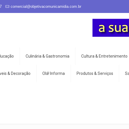
7
comercial@objetivacomunicamidia.com.br
Educação
Culinária & Gastronomia
Cultura & Entretenimento
veis & Decoração
Olá! Informa
Produtos & Serviços
S