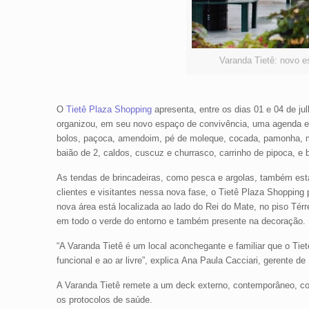
Varanda Tietê: novo e
O
Tietê Plaza Shopping
apresenta, entre os dias 01 e 04 de jul
organizou, em seu novo espaço de convivência, uma agenda es
bolos, paçoca, amendoim, pé de moleque, cocada, pamonha, ma
baião de 2, caldos, cuscuz e churrasco, carrinho de pipoca, e
As tendas de brincadeiras, como pesca e argolas, também esta
clientes e visitantes nessa nova fase, o Tietê Plaza Shopping
nova área está localizada ao lado do Rei do Mate, no piso Té
em todo o verde do entorno e também presente na decoração.
“A Varanda Tietê é um local aconchegante e familiar que o Ti
funcional e ao ar livre”, explica Ana Paula Cacciari, gerente d
A Varanda Tietê remete a um deck externo, contemporâneo, co
os protocolos de saúde.