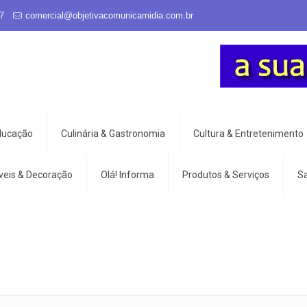
7
comercial@objetivacomunicamidia.com.br
Educação
Culinária & Gastronomia
Cultura & Entretenimento
veis & Decoração
Olá! Informa
Produtos & Serviços
S