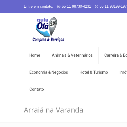
Entre em contato:
55 11 98730-4231
55 11 98199-197
Home
Animais & Veterinários
Carreira & 
Economia & Negócios
Hotel & Turismo
Imó
Contato
Arraiá na Varanda