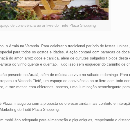
spaço de convivência ao ar livre do Tietê Plaza Shopping
ho, o Arraiá na Varanda. Para celebrar o tradicional período de festas juninas
pecial para todos os gostos e idades. A ação contará com barracas de doce
çã do amor, arroz doce e canjica, além de quitutes salgados típicos desta
 barraca do vinho quente e quentão. Tudo isso sem esquecer do carrinho de c
rão presente no Arraiá, além de música ao vivo no sábado e domingo. Para 
 preparou a Varanda Tietê, um espaço de convivência ao ar livre com todo con
rreo, e traz mesas com oblerones, bancos, uma iluminação aconchegante para 
etê Plaza inaugurou com a proposta de oferecer ainda mais conforto e intera
e Marketing do Tietê Plaza Shopping.
m mobiliário adequado para alimentação e piqueniques, respeitando o distan