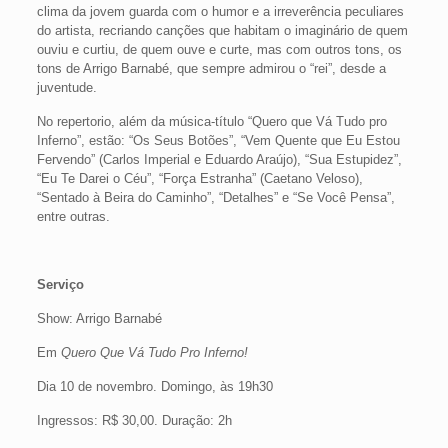
clima da jovem guarda com o humor e a irreverência peculiares
do artista, recriando canções que habitam o imaginário de quem
ouviu e curtiu, de quem ouve e curte, mas com outros tons, os
tons de Arrigo Barnabé, que sempre admirou o “rei”, desde a
juventude.
No repertorio, além da música-título “Quero que Vá Tudo pro
Inferno”, estão: “Os Seus Botões”, “Vem Quente que Eu Estou
Fervendo” (Carlos Imperial e Eduardo Araújo), “Sua Estupidez”,
“Eu Te Darei o Céu”, “Força Estranha” (Caetano Veloso),
“Sentado à Beira do Caminho”, “Detalhes” e “Se Você Pensa”,
entre outras.
Serviço
Show: Arrigo Barnabé
Em
Quero Que Vá Tudo Pro Inferno!
Dia 10 de novembro. Domingo, às 19h30
Ingressos: R$ 30,00. Duração: 2h