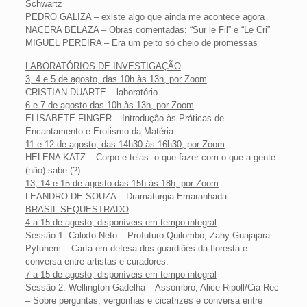
Schwartz
PEDRO GALIZA – existe algo que ainda me acontece agora
NACERA BELAZA – Obras comentadas: “Sur le Fil” e “Le Cri”
MIGUEL PEREIRA – Era um peito só cheio de promessas
LABORATÓRIOS DE INVESTIGAÇÃO
3, 4 e 5 de agosto, das 10h às 13h, por Zoom
CRISTIAN DUARTE – laboratório
6 e 7 de agosto das 10h às 13h, por Zoom
ELISABETE FINGER – Introdução às Práticas de
Encantamento e Erotismo da Matéria
11 e 12 de agosto, das 14h30 às 16h30, por Zoom
HELENA KATZ – Corpo e telas: o que fazer com o que a gente
(não) sabe (?)
13, 14 e 15 de agosto das 15h às 18h, por Zoom
LEANDRO DE SOUZA – Dramaturgia Emaranhada
BRASIL SEQUESTRADO
4 a 15 de agosto
, disponíveis em tempo integral
Sessão 1: Calixto Neto – Profuturo Quilombo, Zahy Guajajara –
Pytuhem – Carta em defesa dos guardiões da floresta e
conversa entre artistas e curadores.
7 a 15 de agosto
, disponíveis em tempo integral
Sessão 2: Wellington Gadelha – Assombro, Alice Ripoll/Cia Rec
– Sobre perguntas, vergonhas e cicatrizes e conversa entre