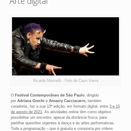
Arte digital
Ricardo Marinelli - Foto de Cayo Vieira
O
Festival Contemporâneo de São Paulo
, dirigido
por
Adriana Grechi
e
Amaury Cacciacarro,
também
curadores, faz a sua 13ª edição, em formato digital, entre
3 e 15
de agosto de 2021
.
As atividades online têm como objetivo
possibilitar um encontro, apesar da distância física, para
partilhar questões urgentes à dança e às artes performativas.
Toda a programação – que é gratuita e composta por vídeos