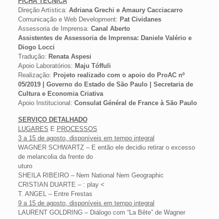
FICHA TÉCNICA
Direção Artística:
Adriana Grechi e Amaury Cacciacarro
Comunicação e Web Development:
Pat Cividanes
Assessoria de Imprensa:
Canal Aberto
Assistentes de Assessoria de Imprensa: Daniele Valério e
Diogo Locci
Tradução:
Renata Aspesi
Apoio Laboratórios:
Maju Tóffuli
Realização:
Projeto realizado com o apoio do ProAC nº
05/2019 | Governo do Estado de São Paulo | Secretaria de
Cultura e Economia Criativa
Apoio Institucional:
Consulat Général de France à São Paulo
SERVIÇO DETALHADO
LUGARES
E
PROCESSOS
3 a 15 de agosto, disponíveis em tempo integral
WAGNER SCHWARTZ – E então ele decidiu retirar o excesso
de melancolia da frente do
uturo
SHEILA RIBEIRO – Nem National Nem Geographic
CRISTIAN DUARTE – : play <
T. ANGEL – Entre Frestas
9 a 15 de agosto, disponíveis em tempo integral
LAURENT GOLDRING – Diálogo com “La Bête” de Wagner