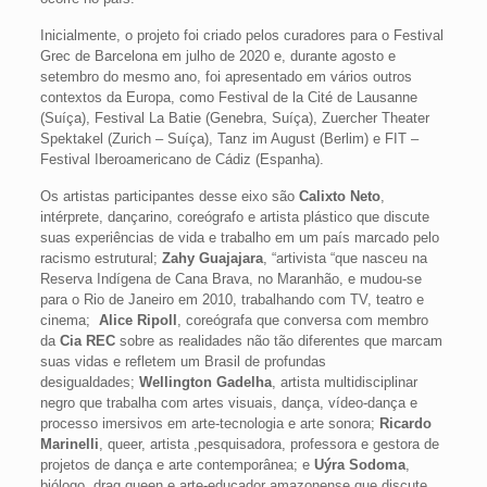
Inicialmente, o projeto foi criado pelos curadores para o Festival
Grec de Barcelona em julho de 2020 e, durante agosto e
setembro do mesmo ano, foi apresentado em vários outros
contextos da Europa, como Festival de la Cité de Lausanne
(Suíça), Festival La Batie (Genebra, Suíça), Zuercher Theater
Spektakel (Zurich – Suíça), Tanz im August (Berlim) e FIT –
Festival Iberoamericano de Cádiz (Espanha).
Os artistas participantes desse eixo são
Calixto Neto
,
intérprete, dançarino, coreógrafo e artista plástico que discute
suas experiências de vida e trabalho em um país marcado pelo
racismo estrutural;
Zahy Guajajara
, “artivista “que nasceu na
Reserva Indígena de Cana Brava, no Maranhão, e mudou-se
para o Rio de Janeiro em 2010, trabalhando com TV, teatro e
cinema;
Alice Ripoll
, coreógrafa que conversa com membro
da
Cia REC
sobre as realidades não tão diferentes que marcam
suas vidas e refletem um Brasil de profundas
desigualdades;
Wellington Gadelha
, artista multidisciplinar
negro que trabalha com artes visuais, dança, vídeo-dança e
processo imersivos em arte-tecnologia e arte sonora;
Ricardo
Marinelli
, queer, artista ,pesquisadora, professora e gestora de
projetos de dança e arte contemporânea; e
Uýra Sodoma
,
biólogo, drag queen e arte-educador amazonense que discute,