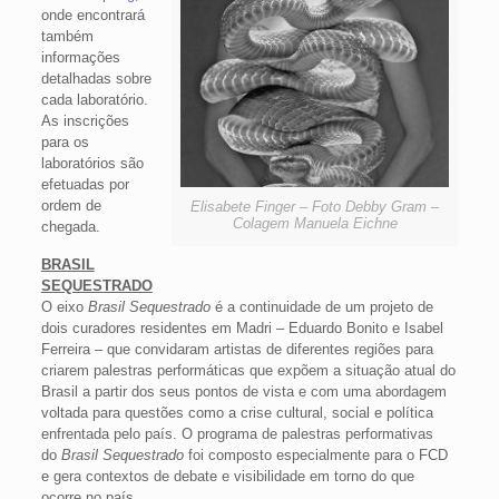
onde encontrará
também
informações
detalhadas sobre
cada laboratório.
As inscrições
para os
laboratórios são
efetuadas por
ordem de
Elisabete Finger – Foto Debby Gram –
Colagem Manuela Eichne
chegada.
BRASIL
SEQUESTRADO
O eixo
Brasil Sequestrado
é a continuidade de um projeto de
dois curadores residentes em Madri – Eduardo Bonito e Isabel
Ferreira – que convidaram artistas de diferentes regiões para
criarem palestras performáticas que expõem a situação atual do
Brasil a partir dos seus pontos de vista e com uma abordagem
voltada para questões como a crise cultural, social e política
enfrentada pelo país. O programa de palestras performativas
do
Brasil Sequestrado
foi composto especialmente para o FCD
e gera contextos de debate e visibilidade em torno do que
ocorre no país.