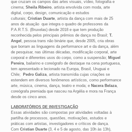
que cruzam os campos das artes visuais, vídeo, fotografia e
cinema;
Sheila Ribeiro
, artista envolvida com moda, arte
digital, corpo, design, comunicação e estudos
culturais;
Cristian Duarte
, artista da dança com mais de 25
anos de atuação que integra o quadro de professores da
P.A.R.T.S. (Bruxelas) desde 2018 e que tem produção
reconhecida pelos principais prêmios de dança no Brasil;
T.
Angel
, pessoa trans não binárie que, desde 2005, cria obras
que borram as linguagens da performance art e da dança, além
de pesquisar, nas últimas décadas, modificação corporal, arte
corporal e diferentes usos do corpo, como a suspensão;
Miguel
Pereira
, bailarino e coreógrafo de destaque na cena portuguesa,
tem apresentado e lecionado na Europa, Brasil, Uruguai e
Chile;
Pedro Galiza
, artista transmídia cujas criações se
estendem em diversos fenômenos artísticos, como performance
arte, música, cinema, dança, teatro e moda; e
Nacera Belaza
,
coreógrafa premiada que nasceu na Argélia e mora na França
desde os cinco anos.
LABORATÓRIOS DE INVESTIGAÇÃO
Essas atividades são compostas por atividades voltadas à
partilha de processos, questões, motivações, estudos e
práticas com artistas, investigadores e críticos de dança.
Com
Cristian Duarte
(3, 4 e 5 de agosto, das 10h às 13h),