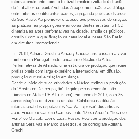
internacionalmente como o festival brasileiro voltado à difusão
de “trabalhos de ponta” voltados à experimentação e ao diálogo
entre artistas de diferentes países, agregando públicos diversos
de São Paulo. Ao promover o acesso aos processos de criação,
às práticas, às proposições e às obras destes artistas, o FCD
dinamiza as artes performativas na cidade, amplia os públicos,
contribui com a qualificação da cena local e insere São Paulo
em circuitos internacionais.
Em 2018, Adriana Grechi e Amaury Cacciacarro passam a viver
também em Portugal, onde fundaram o Núcleo de Artes
Performativas de Almada, uma estrutura de produção que reúne
profissionais com larga experiência internacional em difusão,
produção cultural e criação em dança.
Desde o início de suas atividades o Núcleo realizou a produção
da “Mostra de Desocupação” dirigida pelo coreógrafo João
Fiadeiro no Atelier RE.AL (Lisboa), em junho de 2019, com 35
apresentações de diversos artistas. Colaborou na difusão
internacional dos espetáculos “Ça Va Exploser” dos artistas
João Fiadeiro e Carolina Campos, e de “Deixa Arder” e “Boca de
Ferro” de Marcela Levi e Lucía Russo. Realizou a produção dos
artistas Sara Vaz e Marco Balestros, e da coreógrafa Adriana
Grechi.