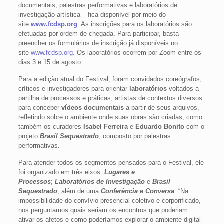
documentais, palestras performativas e laboratórios de
investigação artística – fica disponível por meio do
site
www.fcdsp.org
. As inscrições para os laboratórios são
efetuadas por ordem de chegada. Para participar, basta
preencher os formulários de inscrição já disponíveis no
site
www.fcdsp.org
. Os laboratórios ocorrem por Zoom entre os
dias 3 e 15 de agosto.
Para a edição atual do Festival, foram convidados coreógrafos,
críticos e investigadores para orientar
laboratórios
voltados a
partilha de processos e práticas; artistas de contextos diversos
para conceber
vídeos documentais
a partir de seus arquivos,
refletindo sobre o ambiente onde suas obras são criadas; como
também os curadores
Isabel Ferreira
e
Eduardo Bonito
com o
projeto
Brasil Sequestrado
, composto por palestras
performativas.
Para atender todos os segmentos pensados para o Festival, ele
foi organizado em três eixos:
Lugares e
Processos
;
Laboratórios de Investigação
e
Brasil
Sequestrado
, além de uma
Conferência e Conversa
. “Na
impossibilidade do convívio presencial coletivo e corporificado,
nos perguntamos quais seriam os encontros que poderiam
ativar os afetos e como poderíamos explorar o ambiente digital