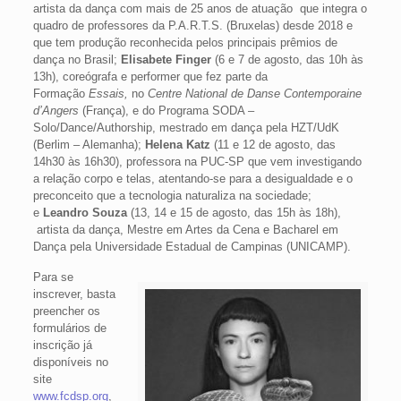
artista da dança com mais de 25 anos de atuação que integra o
quadro de professores da P.A.R.T.S. (Bruxelas) desde 2018 e
que tem produção reconhecida pelos principais prêmios de
dança no Brasil;
Elisabete Finger
(6 e 7 de agosto, das 10h às
13h), coreógrafa e performer que fez parte da
Formação
Essais,
no
Centre National de Danse Contemporaine
d’Angers
(França), e do Programa SODA –
Solo/Dance/Authorship, mestrado em dança pela HZT/UdK
(Berlim – Alemanha);
Helena Katz
(11 e 12 de agosto, das
14h30 às 16h30), professora na PUC-SP que vem investigando
a relação corpo e telas, atentando-se para a desigualdade e o
preconceito que a tecnologia naturaliza na sociedade;
e
Leandro Souza
(13, 14 e 15 de agosto, das 15h às 18h),
artista da dança, Mestre em Artes da Cena e Bacharel em
Dança pela Universidade Estadual de Campinas (UNICAMP).
Para se
inscrever, basta
preencher os
formulários de
inscrição já
disponíveis no
site
www.fcdsp.org
,