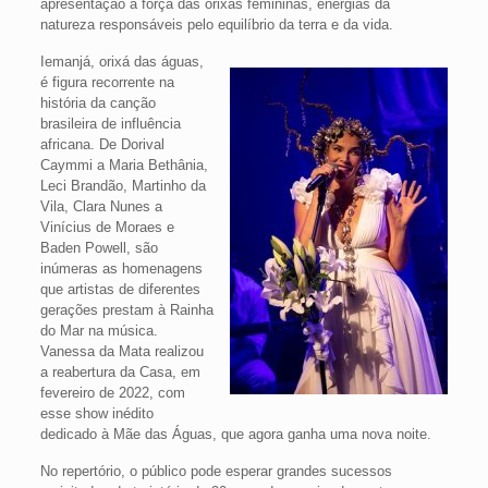
apresentação à força das orixás femininas, energias da
natureza responsáveis pelo equilíbrio da terra e da vida.
Iemanjá, orixá das águas,
é figura recorrente na
história da canção
brasileira de influência
africana. De Dorival
Caymmi a Maria Bethânia,
Leci Brandão, Martinho da
Vila, Clara Nunes a
Vinícius de Moraes e
Baden Powell, são
inúmeras as homenagens
que artistas de diferentes
gerações prestam à Rainha
do Mar na música.
Vanessa da Mata realizou
a reabertura da Casa, em
fevereiro de 2022, com
esse show inédito
dedicado à Mãe das Águas, que agora ganha uma nova noite.
No repertório, o público pode esperar grandes sucessos