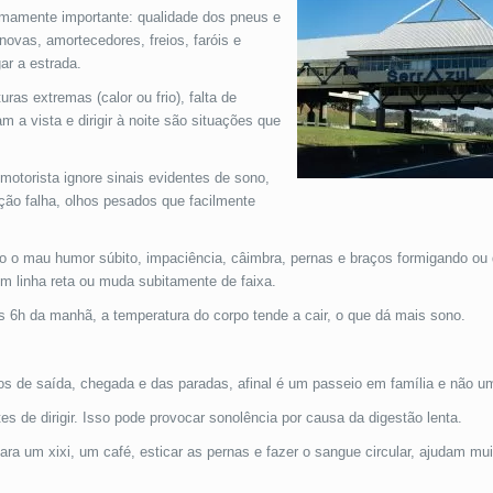
mamente importante: qualidade dos pneus e
novas, amortecedores, freios, faróis e
ar a estrada.
ras extremas (calor ou frio), falta de
m a vista e dirigir à noite são situações que
otorista ignore sinais evidentes de sono,
ão falha, olhos pesados que facilmente
 o mau humor súbito, impaciência, câimbra, pernas e braços formigando ou q
m linha reta ou muda subitamente de faixa.
as 6h da manhã, a temperatura do corpo tende a cair, o que dá mais sono.
dos de saída, chegada e das paradas, afinal é um passeio em família e não 
s de dirigir. Isso pode provocar sonolência por causa da digestão lenta.
a um xixi, um café, esticar as pernas e fazer o sangue circular, ajudam mui