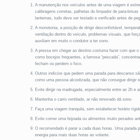
A manutenção nos veículos antes de uma viagem é extre
calibragens corretas, palhetas do limpador de para-brisas 
lanternas, tudo deve ser testado e verificado antes de peg
A monotonia, a posição de dirigir desconfortável, temperatu
ventilação dentro do veículo, problemas visuais, que força
auxiliam em muito o condutor a ter sono.
A pressa em chegar ao destino costuma fazer com que o m
como bocejos frequentes, a famosa “pescada”, concentraç
fecham ou perdem o foco.
Outros indícios que pedem uma parada para descanso são
como uma pessoa alcoolizada, que não consegue dirigir e
Evite dirigir na madrugada, especialmente entre as 2h e 
Mantenha o carro ventilado, ar não renovado dá sono.
Faça uma viagem tranquila, sem estabelecer horário rígi
Evite comer uma feijoada ou alimentos muito pesados ante
O recomendado é parar a cada duas horas. Uma parada par
energia para mais duas horas ao volante.