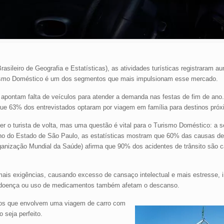
asileiro de Geografia e Estatísticas), as atividades turísticas registraram a
rismo Doméstico é um dos segmentos que mais impulsionam esse mercado.
 apontam falta de veículos para atender a demanda nas festas de fim de ano.
que 63% dos entrevistados optaram por viagem em família para destinos próx
ter o turista de volta, mas uma questão é vital para o Turismo Doméstico: a 
erno do Estado de São Paulo, as estatísticas mostram que 60% das causas de
anização Mundial da Saúde) afirma que 90% dos acidentes de trânsito são c
ais exigências, causando excesso de cansaço intelectual e mais estresse, in
, doença ou uso de medicamentos também afetam o descanso.
ados que envolvem uma viagem de carro com
 seja perfeito.