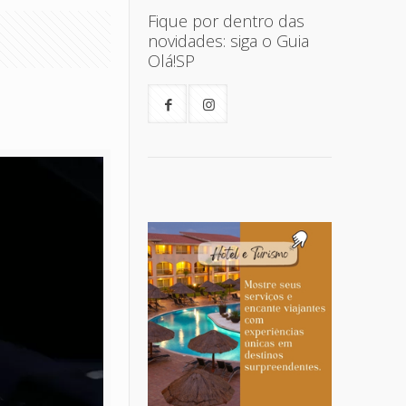
Fique por dentro das
novidades: siga o Guia
Olá!SP