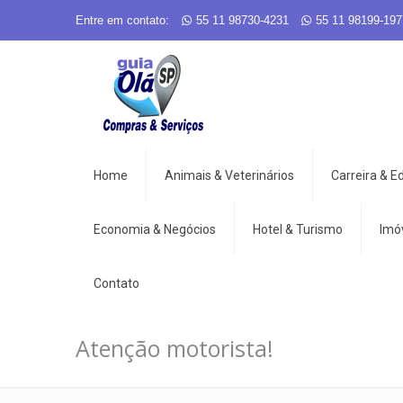
Entre em contato:
55 11 98730-4231
55 11 98199-197
Home
Animais & Veterinários
Carreira & 
Economia & Negócios
Hotel & Turismo
Imó
Contato
Atenção motorista!