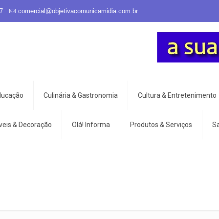
7
comercial@objetivacomunicamidia.com.br
Educação
Culinária & Gastronomia
Cultura & Entretenimento
veis & Decoração
Olá! Informa
Produtos & Serviços
S