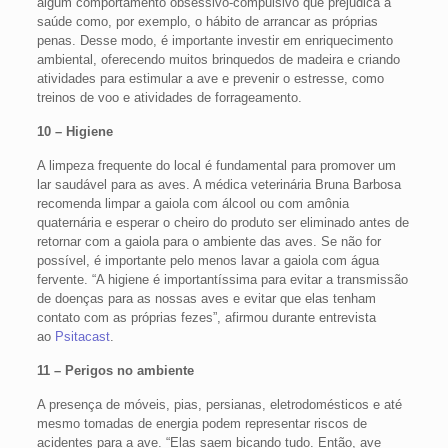
algum comportamento obsessivo-compulsivo que prejudica a
saúde como, por exemplo, o hábito de arrancar as próprias
penas. Desse modo, é importante investir em enriquecimento
ambiental, oferecendo muitos brinquedos de madeira e criando
atividades para estimular a ave e prevenir o estresse, como
treinos de voo e atividades de forrageamento.
10 – Higiene
A limpeza frequente do local é fundamental para promover um
lar saudável para as aves. A médica veterinária Bruna Barbosa
recomenda limpar a gaiola com álcool ou com amônia
quaternária e esperar o cheiro do produto ser eliminado antes de
retornar com a gaiola para o ambiente das aves. Se não for
possível, é importante pelo menos lavar a gaiola com água
fervente. “A higiene é importantíssima para evitar a transmissão
de doenças para as nossas aves e evitar que elas tenham
contato com as próprias fezes”, afirmou durante entrevista
ao
Psitacast
.
11 – Perigos no ambiente
A presença de móveis, pias, persianas, eletrodomésticos e até
mesmo tomadas de energia podem representar riscos de
acidentes para a ave. “Elas saem bicando tudo. Então, ave