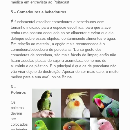
médica em entrevista ao Psitacast.
5 – Comedouros e bebedouros
É fundamental escolher comedouros e bebedouros com
tamanho indicado para a espécie escolhida, para que a ave
tenha uma postura adequada ao se alimentar e evitar que ela
defeque sobre esses objetos, contaminando alimentos e água.
Em relação ao material, a opção mais recomendada é o
comedouro/bebedouro de porcelana. “Eu só gosto dos
comedores de porcelana, são mais fáceis de limpar, então não
ficam aquelas placas de sujeira acumulada como nos de
alumínio e de plástico. E o principal é que os de porcelana não
vão virar objeto de destruição. Apesar de ser mais caro, é muito
melhor para a sua ave”, opina Bruna.
6 –
Poleiros
Os
poleiros
devem
ser
colocados
no interior