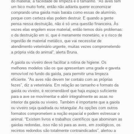
do material, a facilidade de limpeza e o tamanho. “As aves têm
um bico muito forte, então não adianta querer economizar
comprando uma gaiola mais barata como essas de alumínio,
porque com certeza elas podem destruir. E quando a gente
pensa nessa destruição, não é só uma questão financeira. Às
vezes elas engolem esse material, então temos dois problemas:
o da destruição em si, que é meramente monetário, e o risco de
ingestão de material metálico, que vai necessitar de
atendimento veterinário urgente, muitas vezes comprometendo
a própria vida do animal”, alerta Bruna.
A gaiola ou viveiro deve facilitar a rotina de higiene. Os
melhores modelos são os que apresentam uma grade e gaveta
removível no fundo da gaiola, para permitir uma limpeza
eficiente. “As aves não devem ter contato com as próprias
fezes”, diz a veterinária. Em relação ao tamanho e formato da
gaiola ou viveiro, é recomendável que haja espaço suficiente
para a ave se movimentar e abrir integralmente as asas no
interior da gaiola ou viveiro. Também é importante que a gaiola
ou viveiro seja quadrada ou retangular. As opções com outros
formatos comprometem a noção espacial e podem estressar o
animal. “Existem livros e trabalhos científicos que abominam as
gaiolas redondas, isso não só para as aves, em zoológicos, os
recintos redondos são totalmente contraindicados”, alertou a