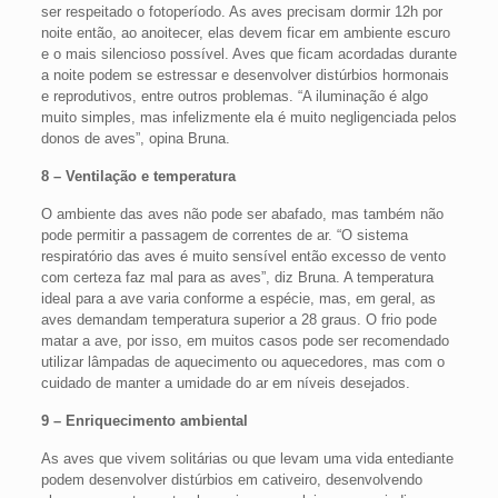
ser respeitado o fotoperíodo. As aves precisam dormir 12h por
noite então, ao anoitecer, elas devem ficar em ambiente escuro
e o mais silencioso possível. Aves que ficam acordadas durante
a noite podem se estressar e desenvolver distúrbios hormonais
e reprodutivos, entre outros problemas. “A iluminação é algo
muito simples, mas infelizmente ela é muito negligenciada pelos
donos de aves”, opina Bruna.
8 – Ventilação e temperatura
O ambiente das aves não pode ser abafado, mas também não
pode permitir a passagem de correntes de ar. “O sistema
respiratório das aves é muito sensível então excesso de vento
com certeza faz mal para as aves”, diz Bruna. A temperatura
ideal para a ave varia conforme a espécie, mas, em geral, as
aves demandam temperatura superior a 28 graus. O frio pode
matar a ave, por isso, em muitos casos pode ser recomendado
utilizar lâmpadas de aquecimento ou aquecedores, mas com o
cuidado de manter a umidade do ar em níveis desejados.
9 – Enriquecimento ambiental
As aves que vivem solitárias ou que levam uma vida entediante
podem desenvolver distúrbios em cativeiro, desenvolvendo