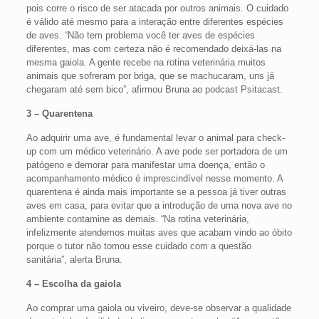
pois corre o risco de ser atacada por outros animais. O cuidado
é válido até mesmo para a interação entre diferentes espécies
de aves. “Não tem problema você ter aves de espécies
diferentes, mas com certeza não é recomendado deixá-las na
mesma gaiola. A gente recebe na rotina veterinária muitos
animais que sofreram por briga, que se machucaram, uns já
chegaram até sem bico”, afirmou Bruna ao podcast Psitacast.
3 – Quarentena
Ao adquirir uma ave, é fundamental levar o animal para check-
up com um médico veterinário. A ave pode ser portadora de um
patógeno e demorar para manifestar uma doença, então o
acompanhamento médico é imprescindível nesse momento. A
quarentena é ainda mais importante se a pessoa já tiver outras
aves em casa, para evitar que a introdução de uma nova ave no
ambiente contamine as demais. “Na rotina veterinária,
infelizmente atendemos muitas aves que acabam vindo ao óbito
porque o tutor não tomou esse cuidado com a questão
sanitária”, alerta Bruna.
4 – Escolha da gaiola
Ao comprar uma gaiola ou viveiro, deve-se observar a qualidade