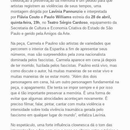
celebração à preservação da memória e um pedido para que
artistas registrem as violências de seus tempos, uma
montagem dirigida por
Lavínia Pannunzio
e interpretada
por
Flávia Couto
e
Paulo Williams
estreia dia
28 de abril,
quinta-feira, 19h
, no
Teatro Sérgio Cardoso
, equipamento da
Secretaria de Cultura e Economia Criativa do Estado de São
Paulo e gerido pela Amigos da Arte.
Na peça, Carmela e Paulino são artistas de variedades que
percorrem o interior da Espanha a fim de apresentar seus
números, mas são surpreendidos pela zona nacionalista
dominada pelos fascistas. Carmela aparece em cena já depois
de ter morrido, fuzilada pelos fascistas. Paulino está vivo, mas
como discute o autor, há muitas maneiras de se estar vivo e
muitas maneiras de se estar morto. “Além dos dois
personagens em cena, há um outro personagem fundamental na
peça, o apagamento. Ele tenta se impor sempre e é por isso
que é tão importante preservar a memória. É uma forma de
evitar que algumas atrocidades aconteçam novamente. É
preciso filmar, falar, pintar, cantar com muita violência e
intensidade sobre toda vivência traumática gerada pelo
fascismo em qualquer lugar do mundo”, enfatiza Lavínia.
No espetáculo, uma forte influência clownesca dá o tom das