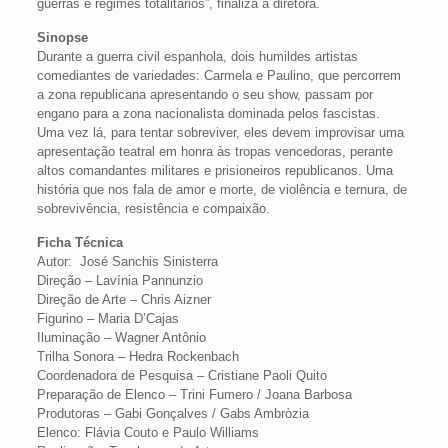
guerras e regimes totalitários”, finaliza a diretora.
Sinopse
Durante a guerra civil espanhola, dois humildes artistas
comediantes de variedades: Carmela e Paulino, que percorrem
a zona republicana apresentando o seu show, passam por
engano para a zona nacionalista dominada pelos fascistas.
Uma vez lá, para tentar sobreviver, eles devem improvisar uma
apresentação teatral em honra às tropas vencedoras, perante
altos comandantes militares e prisioneiros republicanos. Uma
história que nos fala de amor e morte, de violência e ternura, de
sobrevivência, resistência e compaixão.
Ficha Técnica
Autor: José Sanchis Sinisterra
Direção – Lavínia Pannunzio
Direção de Arte – Chris Aizner
Figurino – Maria D’Cajas
Iluminação – Wagner Antônio
Trilha Sonora – Hedra Rockenbach
Coordenadora de Pesquisa – Cristiane Paoli Quito
Preparação de Elenco – Trini Fumero / Joana Barbosa
Produtoras – Gabi Gonçalves / Gabs Ambròzia
Elenco: Flávia Couto e Paulo Williams