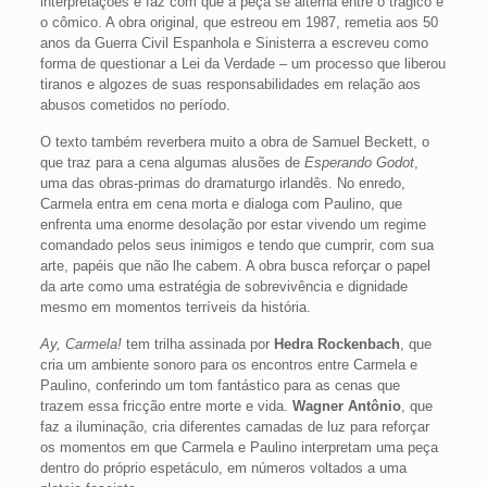
interpretações e faz com que a peça se alterna entre o trágico e
o cômico. A obra original, que estreou em 1987, remetia aos 50
anos da Guerra Civil Espanhola e Sinisterra a escreveu como
forma de questionar a Lei da Verdade – um processo que liberou
tiranos e algozes de suas responsabilidades em relação aos
abusos cometidos no período.
O texto também reverbera muito a obra de Samuel Beckett, o
que traz para a cena algumas alusões de
Esperando Godot
,
uma das obras-primas do dramaturgo irlandês. No enredo,
Carmela entra em cena morta e dialoga com Paulino, que
enfrenta uma enorme desolação por estar vivendo um regime
comandado pelos seus inimigos e tendo que cumprir, com sua
arte, papéis que não lhe cabem. A obra busca reforçar o papel
da arte como uma estratégia de sobrevivência e dignidade
mesmo em momentos terríveis da história.
Ay, Carmela!
tem trilha assinada por
Hedra Rockenbach
, que
cria um ambiente sonoro para os encontros entre Carmela e
Paulino, conferindo um tom fantástico para as cenas que
trazem essa fricção entre morte e vida.
Wagner Antônio
, que
faz a iluminação, cria diferentes camadas de luz para reforçar
os momentos em que Carmela e Paulino interpretam uma peça
dentro do próprio espetáculo, em números voltados a uma