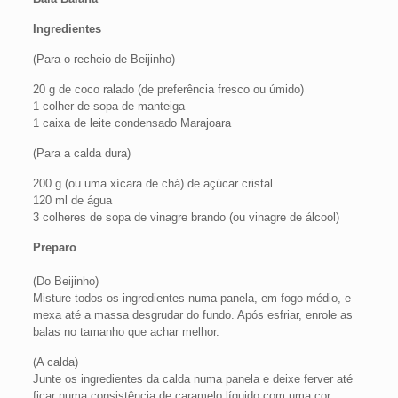
Ingredientes
(Para o recheio de Beijinho)
20 g de coco ralado (de preferência fresco ou úmido)
1 colher de sopa de manteiga
1 caixa de leite condensado Marajoara
(Para a calda dura)
200 g (ou uma xícara de chá) de açúcar cristal
120 ml de água
3 colheres de sopa de vinagre brando (ou vinagre de álcool)
Preparo
(Do Beijinho)
Misture todos os ingredientes numa panela, em fogo médio, e
mexa até a massa desgrudar do fundo. Após esfriar, enrole as
balas no tamanho que achar melhor.
(A calda)
Junte os ingredientes da calda numa panela e deixe ferver até
ficar numa consistência de caramelo líquido com uma cor