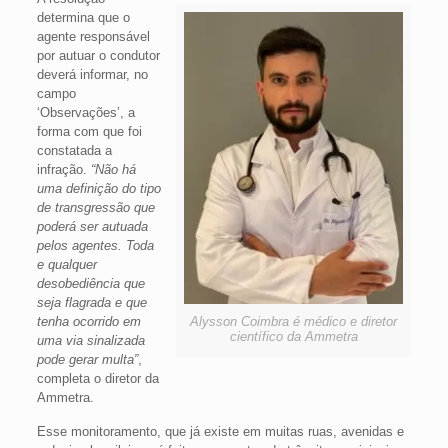
determina que o
agente responsável
por autuar o condutor
deverá informar, no
campo
‘Observações’, a
forma com que foi
constatada a
infração.
“Não há
uma definição do tipo
de transgressão que
poderá ser autuada
pelos agentes. Toda
e qualquer
desobediência que
seja flagrada e que
tenha ocorrido em
Alysson Coimbra é médico e diretor
científico da Ammetra
uma via sinalizada
pode gerar multa”
,
completa o diretor da
Ammetra.
Esse monitoramento, que já existe em muitas ruas, avenidas e