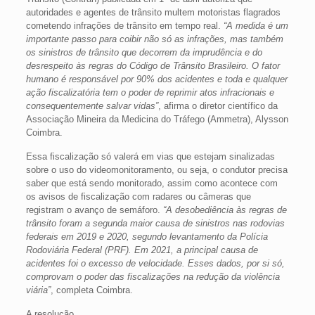
autoridades e agentes de trânsito multem motoristas flagrados
cometendo infrações de trânsito em tempo real.
“A medida é um
importante passo para coibir não só as infrações, mas também
os sinistros de trânsito que decorrem da imprudência e do
desrespeito às regras do Código de Trânsito Brasileiro. O fator
humano é responsável por 90% dos acidentes e toda e qualquer
ação fiscalizatória tem o poder de reprimir atos infracionais e
consequentemente salvar vidas”
, afirma o diretor científico da
Associação Mineira da Medicina do Tráfego (Ammetra), Alysson
Coimbra.
Essa fiscalização só valerá em vias que estejam sinalizadas
sobre o uso do videomonitoramento, ou seja, o condutor precisa
saber que está sendo monitorado, assim como acontece com
os avisos de fiscalização com radares ou câmeras que
registram o avanço de semáforo.
“A desobediência às regras de
trânsito foram a segunda maior causa de sinistros nas rodovias
federais em 2019 e 2020, segundo levantamento da Polícia
Rodoviária Federal (PRF). Em 2021, a principal causa de
acidentes foi o excesso de velocidade. Esses dados, por si só,
comprovam o poder das fiscalizações na redução da violência
viária”
, completa Coimbra.
A resolução