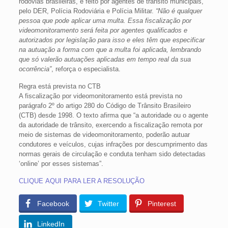
rodovias brasileiras, é feito por agentes de trânsito municipais,
pelo DER, Polícia Rodoviária e Polícia Militar.
“Não é qualquer
pessoa que pode aplicar uma multa. Essa fiscalização por
videomonitoramento será feita por agentes qualificados e
autorizados por legislação para isso e eles têm que especificar
na autuação a forma com que a multa foi aplicada, lembrando
que só valerão autuações aplicadas em tempo real da sua
ocorrência”
, reforça o especialista.
Regra está prevista no CTB
A fiscalização por videomonitoramento está prevista no
parágrafo 2º do artigo 280 do Código de Trânsito Brasileiro
(CTB) desde 1998. O texto afirma que “a autoridade ou o agente
da autoridade de trânsito, exercendo a fiscalização remota por
meio de sistemas de videomonitoramento, poderão autuar
condutores e veículos, cujas infrações por descumprimento das
normas gerais de circulação e conduta tenham sido detectadas
‘online’ por esses sistemas”.
CLIQUE AQUI PARA LER A RESOLUÇÃO
Facebook
Twitter
Pinterest
LinkedIn