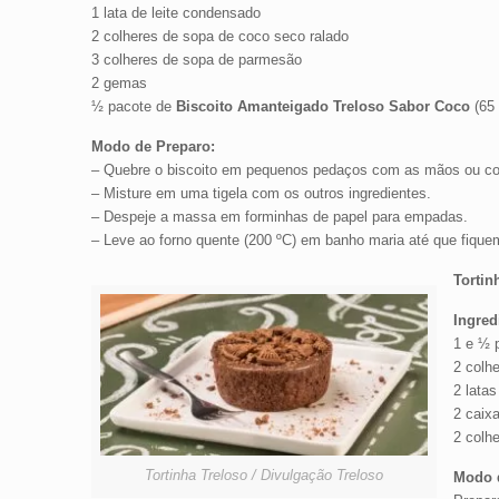
1 lata de leite condensado
2 colheres de sopa de coco seco ralado
3 colheres de sopa de parmesão
2 gemas
½ pacote de
Biscoito Amanteigado Treloso Sabor Coco
(65 
Modo de Preparo:
– Quebre o biscoito em pequenos pedaços com as mãos ou com
– Misture em uma tigela com os outros ingredientes.
– Despeje a massa em forminhas de papel para empadas.
– Leve ao forno quente (200 ºC) em banho maria até que fique
Tortin
Ingred
1 e ½ 
2 colh
2 latas
2 caixa
2 colh
Tortinha Treloso / Divulgação Treloso
Modo 