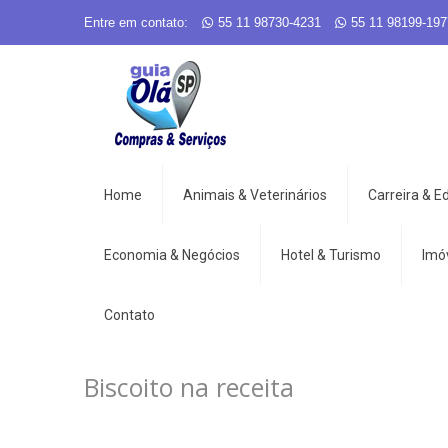
Entre em contato:
55 11 98730-4231
55 11 98199-197
Home
Animais & Veterinários
Carreira & 
Economia & Negócios
Hotel & Turismo
Imó
Contato
Biscoito na receita