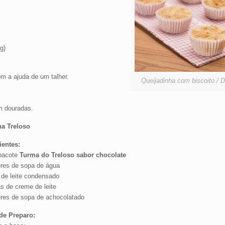
g)
 a ajuda de um talher.
Queijadinha com biscoito / 
m douradas.
ha Treloso
ientes:
pacote
Turma do Treloso sabor chocolate
eres de sopa de água
 de leite condensado
s de creme de leite
eres de sopa de achocolatado
de Preparo: