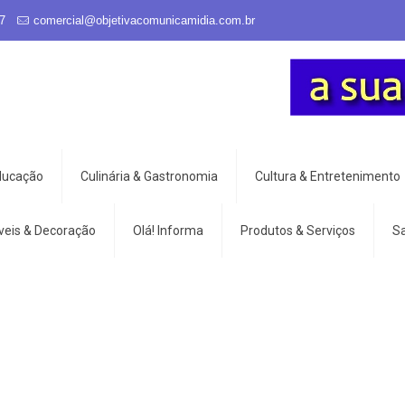
7
comercial@objetivacomunicamidia.com.br
Educação
Culinária & Gastronomia
Cultura & Entretenimento
veis & Decoração
Olá! Informa
Produtos & Serviços
S