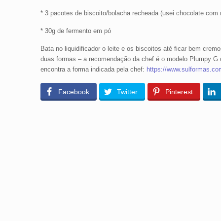
* 3 pacotes de biscoito/bolacha recheada (usei chocolate com 
* 30g de fermento em pó
Bata no liquidificador o leite e os biscoitos até ficar bem cr
duas formas – a recomendação da chef é o modelo Plumpy G d
encontra a forma indicada pela chef:
https://www.sulformas.co
Facebook
Twitter
Pinterest