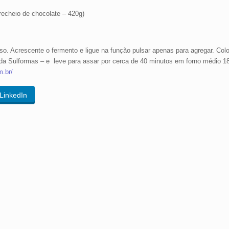
recheio de chocolate – 420g)
emoso. Acrescente o fermento e ligue na função pulsar apenas para agregar. C
a Sulformas – e leve para assar por cerca de 40 minutos em forno médio 1
m.br/
LinkedIn