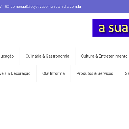
7
comercial@objetivacomunicamidia.com.br
Educação
Culinária & Gastronomia
Cultura & Entretenimento
veis & Decoração
Olá! Informa
Produtos & Serviços
S