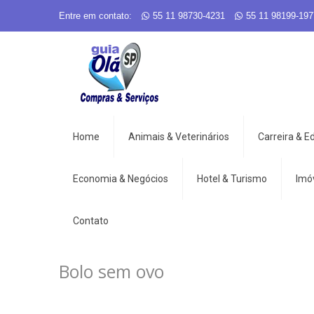
Entre em contato:
55 11 98730-4231
55 11 98199-197
Home
Animais & Veterinários
Carreira & 
Economia & Negócios
Hotel & Turismo
Imó
Contato
Bolo sem ovo