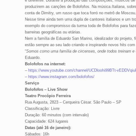
é diferente. Durante a produção das composições, músicos de
produzirem as canções de Bolofofos. Na música
Italiana
, sobr
conta de Dimitry, um russo que toca forró no metrô de Moscou
Nesse time ainda tem uma dupla de cantores italianos e um t
exemplo do compromisso da turma toda de Bolofofos para faz
barreiras geográficas ou etárias.
Nem a família de Eduardo San Marino, idealizador do projeto, f
estão sempre ao seu lado criando e inspirando novos hits com
“
Somos como uma família de circenses, onde todos treinam e e
Eduardo.
Bolofofos na internet:
–
https://www.youtube.com/channel/UCDloohi99BTt-vEDDVqi
–
https://www.instagram.com/bolofofos/
Serviço
Bolofofos – Live Show
Teatro Procópio Ferreira
Rua Augusta, 2823 – Cerqueira César. São Paulo – SP
Classificação: Livre
Duração: 60 minutos (com intervalo)
Capacidade: 624 lugares
Datas (até 16 de janeiro):
Sábados: 16h