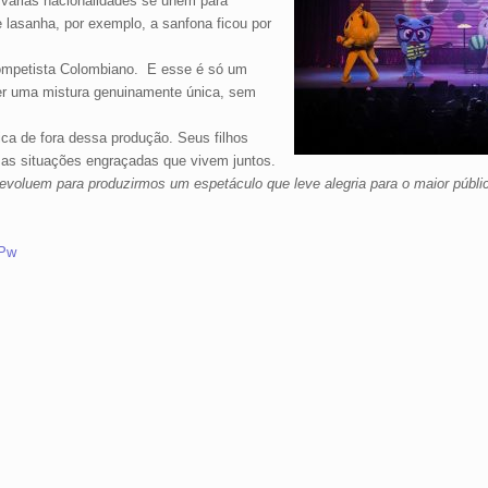
 várias nacionalidades se unem para
e lasanha, por exemplo, a sanfona ficou por
.
rompetista Colombiano. E esse é só um
er uma mistura genuinamente única, sem
ica de fora dessa produção. Seus filhos
 as situações engraçadas que vivem juntos.
voluem para produzirmos um espetáculo que leve alegria para o maior públi
uPw