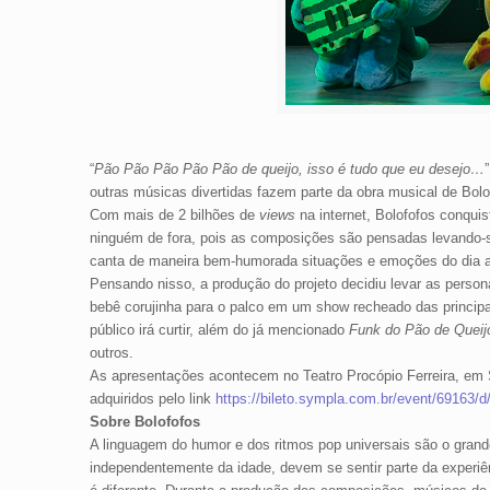
“
Pão Pão Pão Pão Pão de queijo, isso é tudo que eu desejo…
outras músicas divertidas fazem parte da obra musical de Bolof
Com mais de 2 bilhões de
views
na internet, Bolofofos conqui
ninguém de fora, pois as composições são pensadas levando-se 
canta de maneira bem-humorada situações e emoções do dia a
Pensando nisso, a produção do projeto decidiu levar as person
bebê corujinha para o palco em um show recheado das principa
público irá curtir, além do já mencionado
Funk do Pão de Queij
outros.
As apresentações acontecem no Teatro Procópio Ferreira, em 
adquiridos pelo link
https://bileto.sympla.com.br/event/69163/d
Sobre Bolofofos
A linguagem do humor e dos ritmos pop universais são o grande
independentemente da idade, devem se sentir parte da experiê