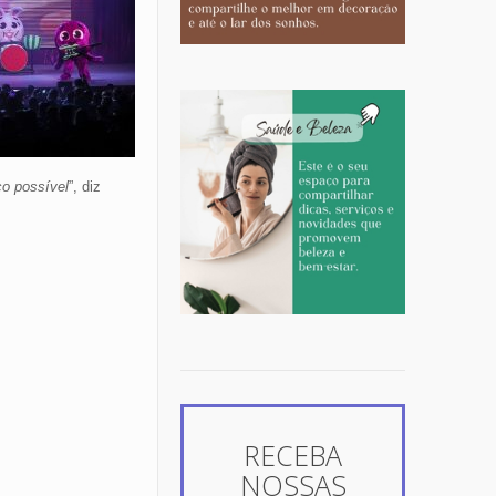
co possível
”, diz
RECEBA
NOSSAS