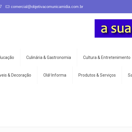
7
comercial@objetivacomunicamidia.com.br
Educação
Culinária & Gastronomia
Cultura & Entretenimento
veis & Decoração
Olá! Informa
Produtos & Serviços
S