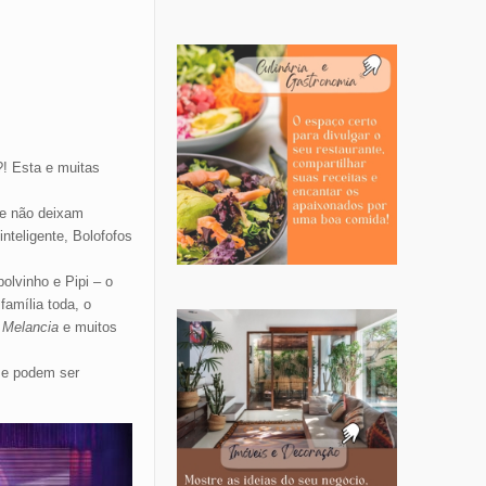
! Esta e muitas
ue não deixam
nteligente, Bolofofos
olvinho e Pipi – o
amília toda, o
 Melancia
e muitos
 e podem ser