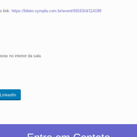
o link:
https://bileto.sympla.com.br/event/69163/d/114199
ras no interior da sala.
LinkedIn