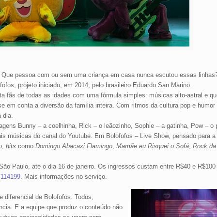
” Que pessoa com ou sem uma criança em casa nunca escutou essas linhas?
ofos, projeto iniciado, em 2014, pelo brasileiro Eduardo San Marino.
sta fãs de todas as idades com uma fórmula simples: músicas alto-astral e q
em conta a diversão da família inteira. Com ritmos da cultura pop e humor i
 dia.
agens Bunny – a coelhinha, Rick – o leãozinho, Sophie – a gatinha, Pow – o p
is músicas do canal do Youtube. Em Bolofofos – Live Show, pensado para a f
o
,
hits
como
Domingo Abacaxi Flamingo
,
Mamãe eu Risquei o Sofá
,
Rock da
São Paulo, até o dia 16 de janeiro. Os ingressos custam entre R$40 e R$100
/114199
. Mais informações no serviço.
 diferencial de Bolofofos. Todos,
ncia. E a equipe que produz o conteúdo não