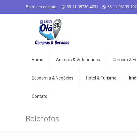
Entre em contato:
55 11 98730-4231
55 11 98199-197
Home
Animais & Veterinários
Carreira & 
Economia & Negócios
Hotel & Turismo
Imó
Contato
Bolofofos