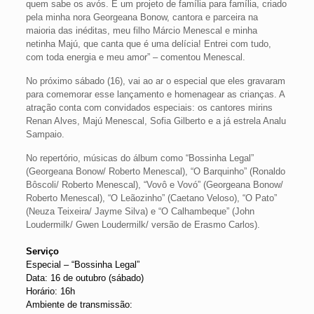
quem sabe os avós. É um projeto de família para família, criado
pela minha nora Georgeana Bonow, cantora e parceira na
maioria das inéditas, meu filho Márcio Menescal e minha
netinha Majú, que canta que é uma delícia! Entrei com tudo,
com toda energia e meu amor” – comentou Menescal.
No próximo sábado (16), vai ao ar o especial que eles gravaram
para comemorar esse lançamento e homenagear as crianças. A
atração conta com convidados especiais: os cantores mirins
Renan Alves, Majú Menescal, Sofia Gilberto e a já estrela Analu
Sampaio.
No repertório, músicas do álbum como “Bossinha Legal”
(Georgeana Bonow/ Roberto Menescal), “O Barquinho” (Ronaldo
Bôscoli/ Roberto Menescal), “Vovô e Vovó” (Georgeana Bonow/
Roberto Menescal), “O Leãozinho” (Caetano Veloso), “O Pato”
(Neuza Teixeira/ Jayme Silva) e “O Calhambeque” (John
Loudermilk/ Gwen Loudermilk/ versão de Erasmo Carlos).
Serviço
Especial – “Bossinha Legal”
Data: 16 de outubro (sábado)
Horário: 16h
Ambiente de transmissão: