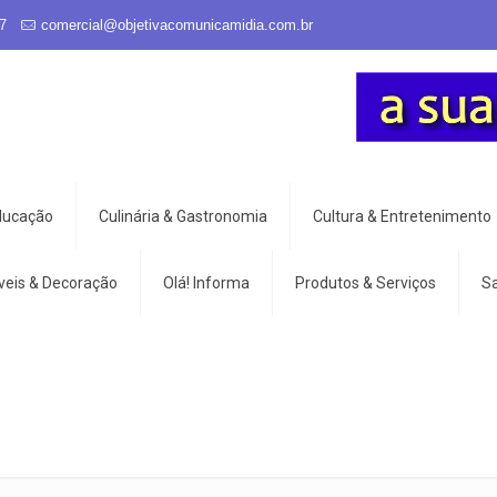
7
comercial@objetivacomunicamidia.com.br
Educação
Culinária & Gastronomia
Cultura & Entretenimento
veis & Decoração
Olá! Informa
Produtos & Serviços
S