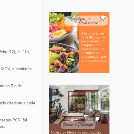
ira (12), às 11h,
e
MOV
, a produtora
ado no Rio de
ado diferente a cada
 testes PCR, foi
es.