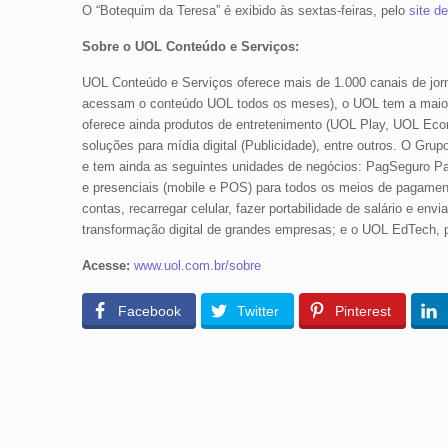
O “Botequim da Teresa” é exibido às sextas-feiras, pelo
site 
Sobre o UOL Conteúdo e Serviços:
UOL Conteúdo e Serviços oferece mais de 1.000 canais de jorn
acessam o conteúdo UOL todos os meses), o UOL tem a maior a
oferece ainda produtos de entretenimento (UOL Play, UOL Econ
soluções para mídia digital (Publicidade), entre outros. O Gru
e tem ainda as seguintes unidades de negócios: PagSeguro 
e presenciais (mobile e POS) para todos os meios de pagamento 
contas, recarregar celular, fazer portabilidade de salário e e
transformação digital de grandes empresas; e o UOL EdTech, p
Acesse:
www.uol.com.br/sobre
Facebook
Twitter
Pinterest