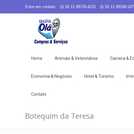
Entre em contato:
55 11 98730-4231
55 11 98199-197
Home
Animais & Veterinários
Carreira & 
Economia & Negócios
Hotel & Turismo
Imó
Contato
Botequim da Teresa