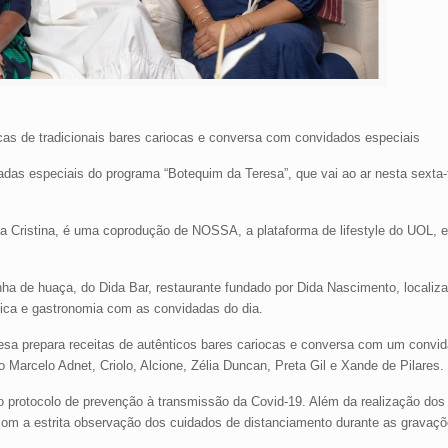
icas de tradicionais bares cariocas e conversa com convidados especiais
das especiais do programa “Botequim da Teresa”, que vai ao ar nesta sexta-fe
a Cristina, é uma coprodução de NOSSA, a plataforma de lifestyle do UOL, 
inha de huaça, do Dida Bar, restaurante fundado por Dida Nascimento, localiz
ica e gastronomia com as convidadas do dia.
sa prepara receitas de autênticos bares cariocas e conversa com um convid
arcelo Adnet, Criolo, Alcione, Zélia Duncan, Preta Gil e Xande de Pilares.
so protocolo de prevenção à transmissão da Covid-19. Além da realização dos
com a estrita observação dos cuidados de distanciamento durante as gravaçõ