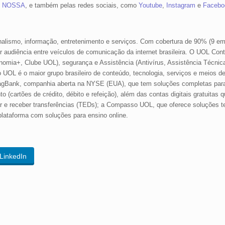
de NOSSA
, e também pelas redes sociais, como
Youtube
,
Instagram
e
Facebo
alismo, informação, entretenimento e serviços. Com cobertura de 90% (9 em 
udiência entre veículos de comunicação da internet brasileira. O UOL Con
omia+, Clube UOL), segurança e Assistência (Antivírus, Assistência Técnic
po UOL é o maior grupo brasileiro de conteúdo, tecnologia, serviços e meios d
PagBank, companhia aberta na NYSE (EUA), que tem soluções completas par
(cartões de crédito, débito e refeição), além das contas digitais gratuitas 
nviar e receber transferências (TEDs); a Compasso UOL, que oferece soluções t
lataforma com soluções para ensino online.
LinkedIn