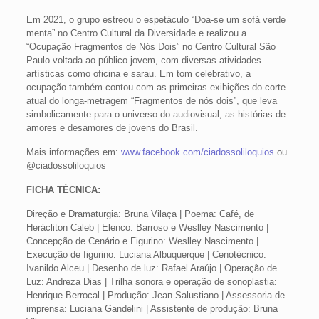
Em 2021, o grupo estreou o espetáculo “Doa-se um sofá verde
menta” no Centro Cultural da Diversidade e realizou a
“Ocupação Fragmentos de Nós Dois” no Centro Cultural São
Paulo voltada ao público jovem, com diversas atividades
artísticas como oficina e sarau. Em tom celebrativo, a
ocupação também contou com as primeiras exibições do corte
atual do longa-metragem “Fragmentos de nós dois”, que leva
simbolicamente para o universo do audiovisual, as histórias de
amores e desamores de jovens do Brasil.
Mais informações em:
www.facebook.com/ciadossoliloquios
ou
@ciadossoliloquios
FICHA TÉCNICA:
Direção e Dramaturgia: Bruna Vilaça | Poema: Café, de
Herácliton Caleb | Elenco: Barroso e Weslley Nascimento |
Concepção de Cenário e Figurino: Weslley Nascimento |
Execução de figurino: Luciana Albuquerque | Cenotécnico:
Ivanildo Alceu | Desenho de luz: Rafael Araújo | Operação de
Luz: Andreza Dias | Trilha sonora e operação de sonoplastia:
Henrique Berrocal | Produção: Jean Salustiano | Assessoria de
imprensa: Luciana Gandelini | Assistente de produção: Bruna