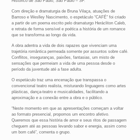
Histórico de São Paulo, São Paulo – SP.
Com direção e dramaturgia de Bruna Vilaça, atuações de
Barroso e Weslley Nascimento, o espetáculo “CAFÉ” foi criado
a partir de um poema escrito pelo dramaturgo Herácliton Caleb,
e retrata de forma sensível e poética a história de um romance
que se transforma ao longo da vida.
A obra adentra a vida de dois rapazes que vivenciam uma
trajetória romântica permeada somente por assuntos sobre café.
Conflitos, inseguranças, paixões, fantasias, um misto de
sensações que permeiam a vida de uma pessoa desde o
período da juventude até a fase adulta.
O espetáculo traz uma encenação que transpassa o
convencional teatro realista, misturando linguagens como artes
plásticas, dança-teatro e musicalidades, facilitando a
aproximação e a conexão entre a obra e o público.
“Neste momento em que as apresentações começam a voltar
ao formato presencial, propomos um encontro afetivo.
Queremos que essa história de amor e seus ritos de passagem
cheguem até as pessoas levando sabor e energia, assim como
um bom café”, comenta o grupo.