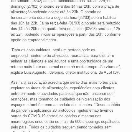
No sábado (26/02) as lojas funcionarão das 10h às 22h, no
domingo (27/02) o horário será das 14h às 20h, com a praça de
alimentação podendo operar até às 23h. O horário de
funcionamento durante a segunda-feira (28/03) será o habitual
das 10h às 22h. Já na terça-feira (01/03) o horário será reduzido
das 14h às 20h e na quarta-feira de cinzas (02/03) será das 12h
às 22h, podendo iniciar as operações a partir das 10h, conforme
opção do empreendimento.
“Para os consumidores, será um período onde os
empreendimentos terão atividades recreativas para distrair e
animar as crianças e até adultos e uma oportunidade de um
retorno mais forte ao normal como há muito tempo não víamos”,
explica Luis Augusto Ildefonso, diretor institucional da ALSHOP.
Assim, a associação acredita que serão dias mais fortes para
explorar as áreas de alimentação, experiências com clientes,
entretenimento e atividades paralelas que irão funcionar sem
restrições, mas tomando os cuidados de higienização dos
espaços e também com a conduta dos clientes. “Desde o início
da pandemia aplicamos 20 protocolos rígidos e não tivemos
surtos da COVID-19 entre funcionários e mesmo nas
microrregiões onde estão os mais de 600 shoppings espalhados
pelo país. Todos os cuidados seguem sendo tomados sem