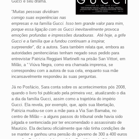
Gucci e seu drama.
“
Muitas pessoas dividiram
comigo suas experiências nas
empresas e na família Gucci. Isso tem grande valor para mim,
porque essa ligação com os Gucci inevitavelmente provoca
emoções profundas e impressões duradouras. Até hoje, a grife
Gucci e a família que a fundou continuam a inspirar,
surpreender
”, diz a autora. Sara também relata que, embora as
autoridades penitenciárias tenham negado seus pedido para
entrevistar Patrizia Reggiani Martinelli na prisão San Vittori, em
Milão, a “ Viúva Negra, como era chamada imprensa, se
correspondeu com a autora de sua cela, enquanto sua mãe
incansavelmente respondeu às suas perguntas.
Já no Posfácio, Sara conta sobre os acontecimentos pós 2008,
quando o livro foi publicado pela primeira vez, atualizando o dia
a dia da família Gucci, assim como a trajetória do império
Gucci. Ela revela, por exemplo, que, após sua libertação,
Patrizia mudou-se com a mãe para a Via San Barnaba, no
centro de Milão – a alguns passos do tribunal onde havia sido
julgada e sentenciada por ter encomendado o assassinato de
Maurizio. Ela declarou oficialmente que não tinha condições de
se manter e ganhou uma pensão do governo de 300 a 400 euros