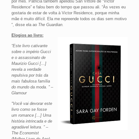
por mês. Patricia também apelidou San Vittore de “Victor
Residence” e falou bem do tempo que passou ali. “Às vezes eu
gostaria de estar de volta à Victor Residence, porque minha
mãe é muito difícil. Ela me repreende todos os dias sem motivo
“, disse ela ao
The Guardian.
Elogios ao livro:
“Este livro cativante
sobre o império Gucci
e o assassinato de
Maurizio Gucci […]
revela a verdade
repulsiva por trás da
mais fabulosa família
do mundo da moda. ” –
Glamour
“Você vai devorar este
livro como se fosse
um romance […] Uma
história intrincada e de
agradável leitura. ” –
The Economist
(Melhor Livro do Ano)