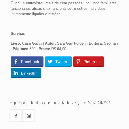
Gucci, e entrevistou mais de cem pessoas, incluindo familiares,
funcionários atuais e ex-funcionários, e outros indivíduos
intimamente ligados à história.
Serviço:
Livro:
Casa Gucci |
Autor:
Sara Gay Forden |
Editora:
Seoman
|
Páginas:
520 |
Preço:
R$ 64,90
Facebook
Twitter
Pinterest
LinkedIn
Fique por dentro das novidades: siga o Guia Olá!SP