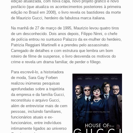
edição atualizada, com nova capa, novo projeto gráfico e novo
posfácio (que atualiza os acontecimentos posteriores à primeira
edição no Brasil em 2008), o livro revela os bastidores da morte
de Maurizio Gucci, herdeiro da fabulosa marca italiana.
Na manhã de 27 de março de 1995, Maurizio levou quatro tiros
de um desconhecido. Dois anos depois, Filippo Ninni, o chefe
de polícia entrou no suntuoso Palazzo da ex-mulher do herdeiro,
Patrizia Reggiani Martinelli e a prendeu pelo assassinato.
Carregado de detalhes e com estrutura que lembra um bom
roteiro de filme de suspense, o livro desvenda os motivos do
crime e revela um drama familiar, de perder o fôlego.
Para escrevê-lo, a historiadora
de moda, Sara Gay Forben
realizou inúmeras pesquisas
aprofundadas sobre a trajetória
da empresa e da família Gucci,
reconstituiu o arquivo Gucci,
além de entrevistar mais de cem
pessoas, incluindo familiares,
funcionários atuais e ex-
funcionários, entre indivíduos
intimamente ligados ao universo