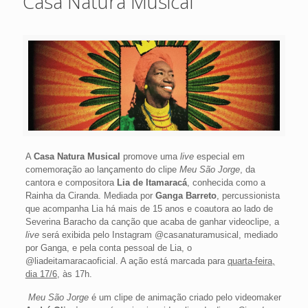
Casa Natura Musical
A
Casa Natura Musical
promove uma
live
especial em
comemoração ao lançamento do clipe
Meu São Jorge
, da
cantora e compositora
Lia de Itamaracá
, conhecida como a
Rainha da Ciranda. Mediada por
Ganga Barreto
, percussionista
que acompanha Lia há mais de 15 anos e coautora ao lado de
Severina Baracho da canção que acaba de ganhar videoclipe, a
live
será exibida pelo Instagram @casanaturamusical, mediado
por Ganga, e pela conta pessoal de Lia, o
@liadeitamaracaoficial. A ação está marcada para
quarta-feira,
dia 17/6
, às 17h.
Meu São Jorge
é um clipe de animação criado pelo videomaker