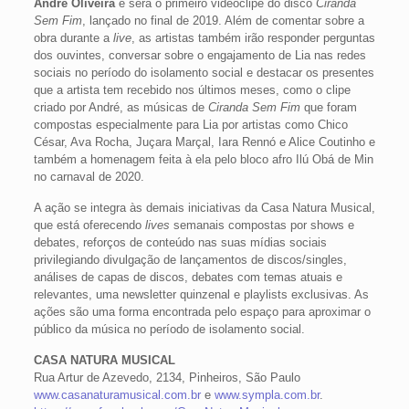
André Oliveira
e será o primeiro videoclipe do disco
Ciranda
Sem Fim
, lançado no final de 2019. Além de comentar sobre a
obra durante a
live
, as artistas também irão responder perguntas
dos ouvintes, conversar sobre o engajamento de Lia nas redes
sociais no período do isolamento social e destacar os presentes
que a artista tem recebido nos últimos meses, como o clipe
criado por André, as músicas de
Ciranda Sem Fim
que foram
compostas especialmente para Lia por artistas como Chico
César, Ava Rocha, Juçara Marçal, Iara Rennó e Alice Coutinho e
também a homenagem feita à ela pelo bloco afro Ilú Obá de Min
no carnaval de 2020.
A ação se integra às demais iniciativas da Casa Natura Musical,
que está oferecendo
lives
semanais compostas por shows e
debates, reforços de conteúdo nas suas mídias sociais
privilegiando divulgação de lançamentos de discos/singles,
análises de capas de discos, debates com temas atuais e
relevantes, uma newsletter quinzenal e playlists exclusivas. As
ações são uma forma encontrada pelo espaço para aproximar o
público da música no período de isolamento social.
CASA NATURA MUSICAL
Rua Artur de Azevedo, 2134, Pinheiros, São Paulo
www.casanaturamusical.com.br
e
www.sympla.com.br
.