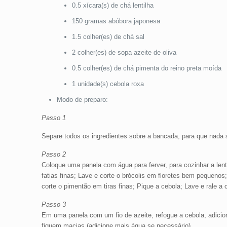
0.5 xícara(s) de chá lentilha
150 gramas abóbora japonesa
1.5 colher(es) de chá sal
2 colher(es) de sopa azeite de oliva
0.5 colher(es) de chá pimenta do reino preta moída
1 unidade(s) cebola roxa
Modo de preparo:
Passo 1
Separe todos os ingredientes sobre a bancada, para que nada 
Passo 2
Coloque uma panela com água para ferver, para cozinhar a len
fatias finas; Lave e corte o brócolis em floretes bem pequeno
corte o pimentão em tiras finas; Pique a cebola; Lave e rale a c
Passo 3
Em uma panela com um fio de azeite, refogue a cebola, adicion
fiquem macias (adicione mais água se necessário).