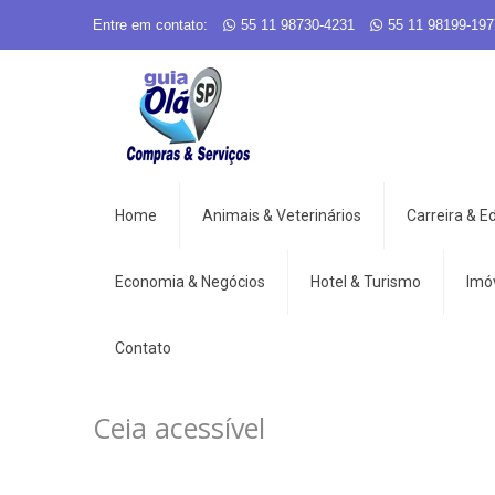
Entre em contato:
55 11 98730-4231
55 11 98199-197
Home
Animais & Veterinários
Carreira & 
Economia & Negócios
Hotel & Turismo
Imó
Contato
Ceia acessível