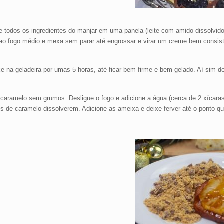
te todos os ingredientes do manjar em uma panela (leite com amido dissolvido
e ao fogo médio e mexa sem parar até engrossar e virar um creme bem consist
e na geladeira por umas 5 horas, até ficar bem firme e bem gelado. Aí sim d
 caramelo sem grumos. Desligue o fogo e adicione a água (cerca de 2 xícaras,
s de caramelo dissolverem. Adicione as ameixa e deixe ferver até o ponto qu