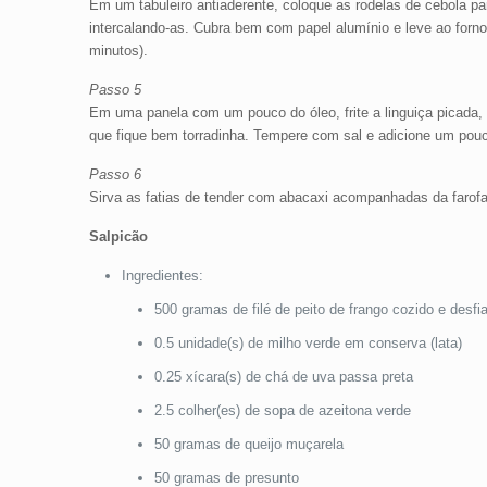
Em um tabuleiro antiaderente, coloque as rodelas de cebola pa
intercalando-as. Cubra bem com papel alumínio e leve ao forno 
minutos).
Passo 5
Em uma panela com um pouco do óleo, frite a linguiça picada, 
que fique bem torradinha. Tempere com sal e adicione um pouco
Passo 6
Sirva as fatias de tender com abacaxi acompanhadas da farofa
Salpicão
Ingredientes:
500 gramas de filé de peito de frango cozido e desfi
0.5 unidade(s) de milho verde em conserva (lata)
0.25 xícara(s) de chá de uva passa preta
2.5 colher(es) de sopa de azeitona verde
50 gramas de queijo muçarela
50 gramas de presunto