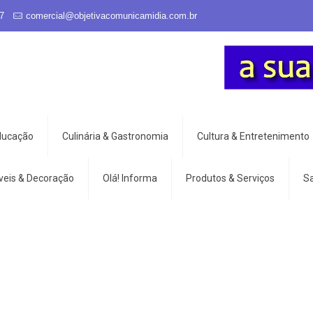
7
comercial@objetivacomunicamidia.com.br
Educação
Culinária & Gastronomia
Cultura & Entretenimento
veis & Decoração
Olá! Informa
Produtos & Serviços
S