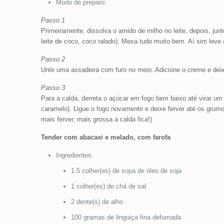
Modo de preparo:
Passo 1
Primeiramente, dissolva o amido de milho no leite, depois, jun
leite de coco, coco ralado). Mexa tudo muito bem. Aí sim lev
Passo 2
Unte uma assadeira com furo no meio. Adicione o creme e deix
Passo 3
Para a calda, derreta o açúcar em fogo bem baixo até virar um
caramelo). Ligue o fogo novamente e deixe ferver até os grumo
mais ferver, mais grossa a calda fica!)
Tender com abacaxi e melado, com farofa
Ingredientes:
1.5 colher(es) de sopa de óleo de soja
1 colher(es) de chá de sal
2 dente(s) de alho
100 gramas de linguiça fina defumada