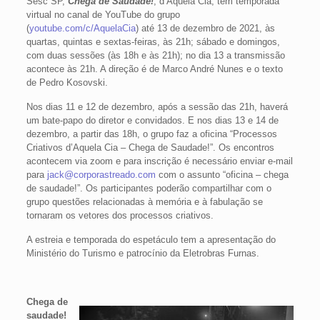
Sesc SP,
Chega de Saudade!
, d’Aquela Cia, tem temporada
virtual no canal de YouTube do grupo
(
youtube.com/c/AquelaCia
) até 13 de dezembro de 2021, às
quartas, quintas e sextas-feiras, às 21h; sábado e domingos,
com duas sessões (às 18h e às 21h); no dia 13 a transmissão
acontece às 21h. A direção é de Marco André Nunes e o texto
de Pedro Kosovski.
Nos dias 11 e 12 de dezembro, após a sessão das 21h, haverá
um bate-papo do diretor e convidados. E nos dias 13 e 14 de
dezembro, a partir das 18h, o grupo faz a oficina “Processos
Criativos d’Aquela Cia – Chega de Saudade!”. Os encontros
acontecem via zoom e para inscrição é necessário enviar e-mail
para
jack@corporastreado.com
com o assunto “oficina – chega
de saudade!”. Os participantes poderão compartilhar com o
grupo questões relacionadas à memória e à fabulação se
tornaram os vetores dos processos criativos.
A estreia e temporada do espetáculo tem a apresentação do
Ministério do Turismo e patrocínio da Eletrobras Furnas.
Chega de
saudade!