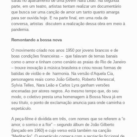
sarau no apartamento de uma jovem Nara Leão. Na segunda
parte, em um teatro, artistas tentam realizar um documentário
que busca ser uma canção de amor um tanto quanto amarga
para ser ouvida hoje. E na parte final, em uma roda de
conversa, artistas discutem a realização dessa obra em meio à
pandemia.
Remontando a bossa nova
O movimento criado nos anos 1950 por jovens brancos e de
boas condições financeiras – que falavam de temas banais
como o amor e tinham como cenário as praias do Rio de Janeiro
– trouxe inovação à música brasileira e criou novas formas de
batidas de violão e de harmonia. Na versão d’Aquela Cia,
personagens reais como João Gilberto, Roberto Menescal,
Sylvia Telles, Nara Leão e Carlos Lyra ganham versões
encenadas por atores negros. Ao mesmo tempo que, do seu
modo, o coletivo presta uma homenagem à Bossa Nova já em
seu título, o ponto de exclamação anuncia para onde caminha o
espetáculo.
A peça-filme é dividida em três, com nomes que se referem a “o
amor, o sorriso e a flor” – segundo álbum de João Gilberto
(lançado em 1960) e cujo verso está também na canção
“Meditação”. O espetáculo começa com a recriação ficcional de