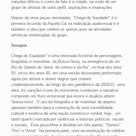
canções idílicas e como de fato é a cidade, na visão de um
grupo de artistas de outro perfil, aspirações e inspirações.
Depois de onze peças encenadas, ”Chega de Saudade!” é a
primeira incursão da Aquela Cia na realização audiovisual e é
também a obra que celebra os quinze anos de atividades
artísticas ininterruptas do grupo.
Sinopse
Chega de Saudade!” é uma retomada ficcional de personagens,
biografias e memórias da Bossa Nova, na emergência de um
Rio de Janeiro do “amor, do sorriso e da flor”, no final dos anos
50, início dos anos 60, em uma versão dissonante performada
agora por atrizes e atores negros que criaram,
colaborativamente, ao longo do ano pandêmico de 2020/21, esta
obra. As canções-ícone do movimento conduzem a narrativa
compondo um fluxo emocional que evoca e atualiza afetos
“bossa-nova”. O uso da fotografia e de materiais de arquivo
apontam também para a construção de uma sensibilidade
cultural e estética de uma nação inventiva e cordial, hoje, um
tanto quanto marcada por violências e traumas políticos, raciais
e sociais. Esta peça-filme é dividida em três partes, “Sorriso”
“Flor” e “Amor”. Na primeira parte, uma reconstituição do célebre