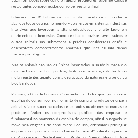
traz informações sobre como privilegiar produtores, supermercados e
restaurantes comprometidos com o bem-estar animal.
Estima-se que 70 bilhões de animais de fazenda sejam criados e
abatidos todos os anos no mundo – dois terços em sistemas industriais
intensivos que favorecem a alta produtividade e o alto lucro em
detrimento do bem-estar. Como resultado, bovinos, aves, suínos e
outros animais são submetidos a práticas consideradas cruéis e
desenvolvem comportamentos anormais que lhes causam danos
físicos e psicológicos.
Mas os animais não são os únicos impactados: a saúde humana e o
meio ambiente também perdem, tanto com a ameaça de bactérias
multirresistentes quanto com a degradação da natureza e a perda da
biodiversidade.
Por isso, o Guia de Consumo Consciente traz dados que ajudarão nas
escolhas do consumidor no momento de comprar produtos de origem
animal, seja em supermercados, restaurantes ou até mesmo marcas de
produtos. “Saber os compromissos públicos das empresas é
fundamental no momento da escolha de compra, afinal o negócio se
move pela exigência do consumidor. Por isso, orientamos privilegiar
empresas comprometidas com bem-estar animal”, salienta o gerente
de Agropecuária Sustentável da Proteção Animal Mundial, José