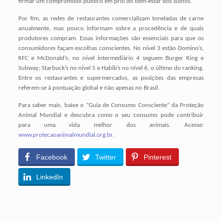
firmar um compromisso público em prol do bem-estar dos suínos.
Por fim, as redes de restaurantes comercializam toneladas de carne
anualmente, mas pouco informam sobre a procedência e de quais
produtores compram. Essas informações são essenciais para que os
consumidores façam escolhas conscientes. No nível 3 estão Domino’s,
KFC e McDonald’s; no nível intermediário 4 seguem Burger King e
Subway; Starbuck’s no nível 5 e Habib’s no nível 6, o último do ranking.
Entre os restaurantes e supermercados, as posições das empresas
referem-se à pontuação global e não apenas no Brasil.
Para saber mais, baixe o “Guia de Consumo Consciente” da Proteção
Animal Mundial e descubra como o seu consumo pode contribuir
para uma vida melhor dos animais. Acesse:
www.protecaoanimalmundial.org.br
.
Facebook
Twitter
Pinterest
LinkedIn