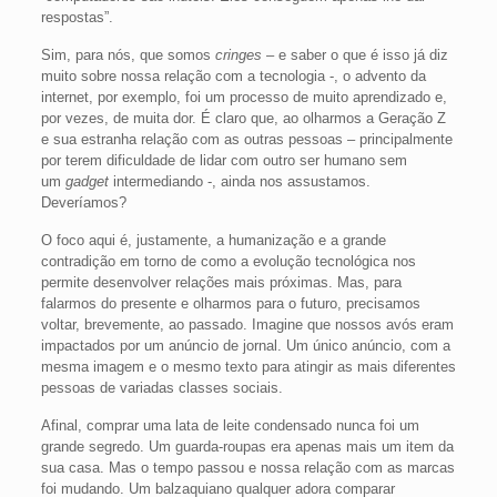
respostas”.
Sim, para nós, que somos
cringes
– e saber o que é isso já diz
muito sobre nossa relação com a tecnologia -, o advento da
internet, por exemplo, foi um processo de muito aprendizado e,
por vezes, de muita dor. É claro que, ao olharmos a Geração Z
e sua estranha relação com as outras pessoas – principalmente
por terem dificuldade de lidar com outro ser humano sem
um
gadget
intermediando -, ainda nos assustamos.
Deveríamos?
O foco aqui é, justamente, a humanização e a grande
contradição em torno de como a evolução tecnológica nos
permite desenvolver relações mais próximas. Mas, para
falarmos do presente e olharmos para o futuro, precisamos
voltar, brevemente, ao passado. Imagine que nossos avós eram
impactados por um anúncio de jornal. Um único anúncio, com a
mesma imagem e o mesmo texto para atingir as mais diferentes
pessoas de variadas classes sociais.
Afinal, comprar uma lata de leite condensado nunca foi um
grande segredo. Um guarda-roupas era apenas mais um item da
sua casa. Mas o tempo passou e nossa relação com as marcas
foi mudando. Um balzaquiano qualquer adora comparar