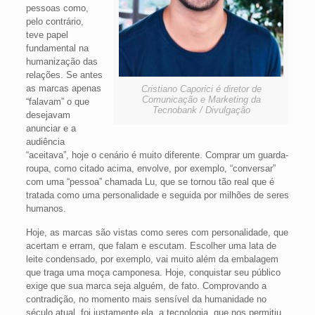
pessoas como,
pelo contrário,
teve papel
fundamental na
humanização das
relações. Se antes
as marcas apenas
Cristiano Caporici é diretor de
Comunicação e Marketing da
“falavam” o que
Tecnobank / Divulgação
desejavam
anunciar e a
audiência
“aceitava”, hoje o cenário é muito diferente. Comprar um guarda-
roupa, como citado acima, envolve, por exemplo, “conversar”
com uma “pessoa” chamada Lu, que se tornou tão real que é
tratada como uma personalidade e seguida por milhões de seres
humanos.
Hoje, as marcas são vistas como seres com personalidade, que
acertam e erram, que falam e escutam. Escolher uma lata de
leite condensado, por exemplo, vai muito além da embalagem
que traga uma moça camponesa. Hoje, conquistar seu público
exige que sua marca seja alguém, de fato. Comprovando a
contradição, no momento mais sensível da humanidade no
século atual, foi justamente ela, a tecnologia, que nos permitiu