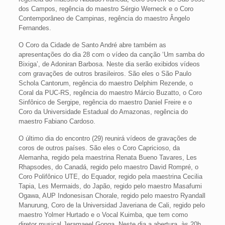
dos Campos, regência do maestro Sérgio Werneck e o Coro
Contemporâneo de Campinas, regência do maestro Ângelo
Fernandes.
O Coro da Cidade de Santo André abre também as
apresentações do dia 28 com o vídeo da canção ‘Um samba do
Bixiga’, de Adoniran Barbosa. Neste dia serão exibidos vídeos
com gravações de outros brasileiros. São eles o São Paulo
Schola Cantorum, regência do maestro Delphim Rezende, o
Coral da PUC-RS, regência do maestro Márcio Buzatto, o Coro
Sinfônico de Sergipe, regência do maestro Daniel Freire e o
Coro da Universidade Estadual do Amazonas, regência do
maestro Fabiano Cardoso.
O último dia do encontro (29) reunirá vídeos de gravações de
coros de outros países. São eles o Coro Capricioso, da
Alemanha, regido pela maestrina Renata Bueno Tavares, Les
Rhapsodes, do Canadá, regido pelo maestro David Rompré, o
Coro Polifônico UTE, do Equador, regido pela maestrina Cecilia
Tapia, Les Mermaids, do Japão, regido pelo maestro Masafumi
Ogawa, AUP Indonesisan Chorale, regido pelo maestro Ryandall
Manurung, Coro de la Universidad Javeriana de Cali, regido pelo
maestro Yolmer Hurtado e o Vocal Kuimba, que tem como
diretor musical Jeramaeel Gonga. Neste dia a abertura, às 20h,