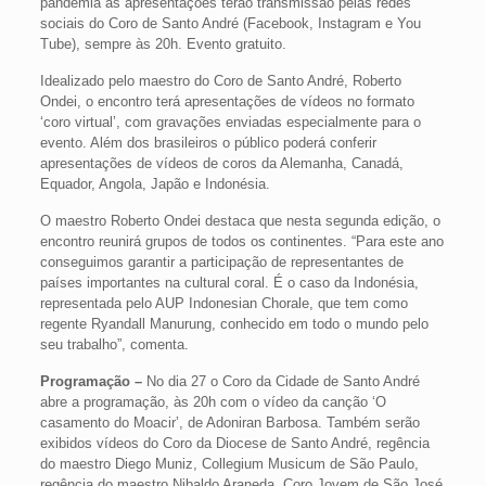
pandemia as apresentações terão transmissão pelas redes
sociais do Coro de Santo André (Facebook, Instagram e You
Tube), sempre às 20h. Evento gratuito.
Idealizado pelo maestro do Coro de Santo André, Roberto
Ondei, o encontro terá apresentações de vídeos no formato
‘coro virtual’, com gravações enviadas especialmente para o
evento. Além dos brasileiros o público poderá conferir
apresentações de vídeos de coros da Alemanha, Canadá,
Equador, Angola, Japão e Indonésia.
O maestro Roberto Ondei destaca que nesta segunda edição, o
encontro reunirá grupos de todos os continentes. “Para este ano
conseguimos garantir a participação de representantes de
países importantes na cultural coral. É o caso da Indonésia,
representada pelo AUP Indonesian Chorale, que tem como
regente Ryandall Manurung, conhecido em todo o mundo pelo
seu trabalho”, comenta.
Programação –
No dia 27 o Coro da Cidade de Santo André
abre a programação, às 20h com o vídeo da canção ‘O
casamento do Moacir’, de Adoniran Barbosa. Também serão
exibidos vídeos do Coro da Diocese de Santo André, regência
do maestro Diego Muniz, Collegium Musicum de São Paulo,
regência do maestro Nibaldo Araneda, Coro Jovem de São José