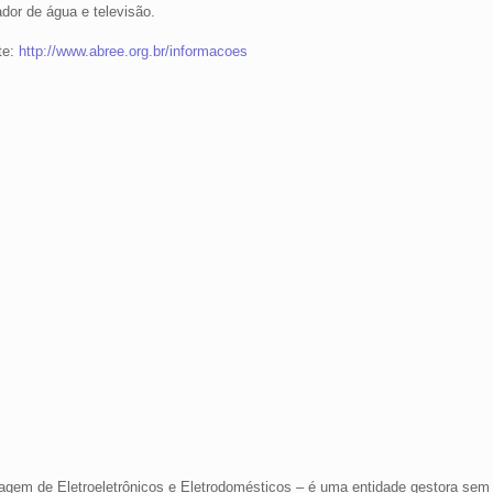
ador de água e televisão.
te:
http://www.abree.org.br/informacoes
em de Eletroeletrônicos e Eletrodomésticos – é uma entidade gestora sem f