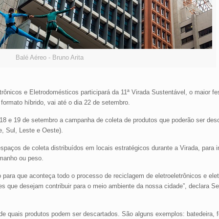
Balé Aéreo - Bruno Arita
nicos e Eletrodomésticos participará da 11ª Virada Sustentável, o maior fes
ormato híbrido, vai até o dia 22 de setembro.
s 18 e 19 de setembro a campanha de coleta de produtos que poderão ser des
, Sul, Leste e Oeste).
aços de coleta distribuídos em locais estratégicos durante a Virada, para i
amanho ou peso.
 para que aconteça todo o processo de reciclagem de eletroeletrônicos e ele
 que desejam contribuir para o meio ambiente da nossa cidade”, declara Se
e quais produtos podem ser descartados. São alguns exemplos: batedeira, fer