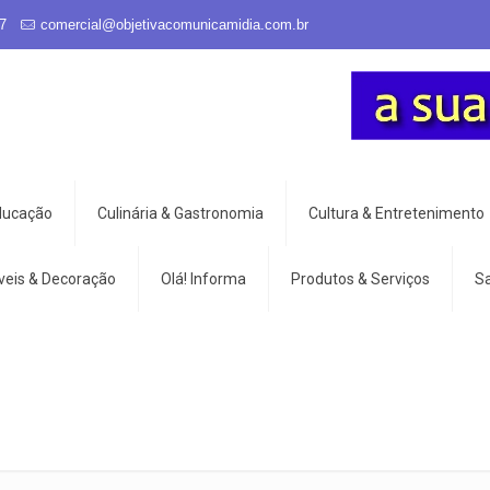
7
comercial@objetivacomunicamidia.com.br
Educação
Culinária & Gastronomia
Cultura & Entretenimento
veis & Decoração
Olá! Informa
Produtos & Serviços
S