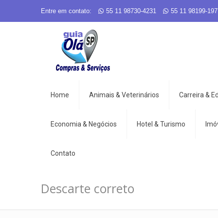
Entre em contato:
55 11 98730-4231
55 11 98199-197
Home
Animais & Veterinários
Carreira & 
Economia & Negócios
Hotel & Turismo
Imó
Contato
Descarte correto