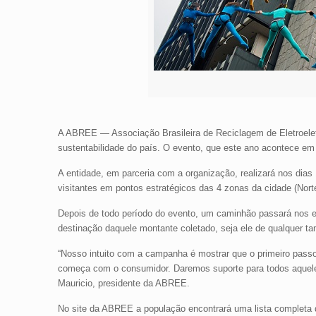
A ABREE — Associação Brasileira de Reciclagem de Eletroeletrô
sustentabilidade do país. O evento, que este ano acontece em f
A entidade, em parceria com a organização, realizará nos dia
visitantes em pontos estratégicos das 4 zonas da cidade (Norte
Depois de todo período do evento, um caminhão passará nos esp
destinação daquele montante coletado, seja ele de qualquer t
“Nosso intuito com a campanha é mostrar que o primeiro passo
começa com o consumidor. Daremos suporte para todos aqueles
Mauricio, presidente da ABREE.
No site da ABREE a população encontrará uma lista completa d