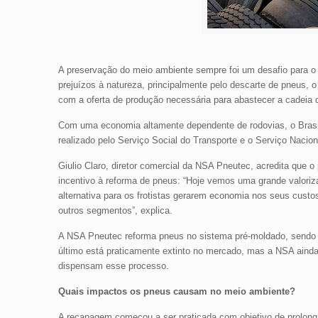
A preservação do meio ambiente sempre foi um desafio para o
prejuízos à natureza, principalmente pelo descarte de pneus, 
com a oferta de produção necessária para abastecer a cadeia d
Com uma economia altamente dependente de rodovias, o Brasil
realizado pelo Serviço Social do Transporte e o Serviço Nac
Giulio Claro, diretor comercial da NSA Pneutec, acredita que 
incentivo à reforma de pneus: “Hoje vemos uma grande valori
alternativa para os frotistas gerarem economia nos seus custo
outros segmentos”, explica.
A NSA Pneutec reforma pneus no sistema pré-moldado, sendo q
último está praticamente extinto no mercado, mas a NSA ainda
dispensam esse processo.
Quais impactos os pneus causam no meio ambiente?
A recapagem começou a ser praticada com objetivo de prolonga