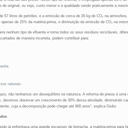
 do original, ou seja, custo menor e a qualidade sendo praticamente a mesm
57 litros de petróleo, e a emissão de cerca de 26 kg de CO₂ na atmosfera.
apenas de 25% da matéria-prima, e diminuição da emissão de CO₂ na mesm
gera nenhum tipo de efluente e torna todos os seus resíduos recicláveis, dife
artados de maneira incorreta, podem contribuir para:
arela;
sos naturais.
azo, não tenhamos um desequilíbrio na natureza. A reforma de pneus é uma d
s, devemos observar um crescimento de 30% dessa atividade, diminuindo ca
iente, cuja a decomposição pode chegar até 900 anos”, explica Giulio.
ados
undo já enfrentava uma grande escassez de borracha, a matéria-prima para f