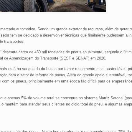
 mercado automotivo. Sendo um grande extrator de recursos, além de gerar 
o setor tem se dedicado a desenvolver técnicas que finalmente pudessem alin
e transportes.
 descarta cerca de 450 mil toneladas de pneus anualmente, segundo o últi
ional de Aprendizagem do Transporte (SEST e SENAT) em 2020.
o país está na vanguarda da busca por tornar o segmento mais sustentável, pr
zação para o setor de reforma de pneus. Além do grande apelo sustentável, 
s com os pneus, principalmente em uma época tão difícil para os empresários
ue apenas 5% do volume total se concentra no sistema Matriz Setorial (pro
 o mantém para atender seus clientes no ciclo total do pneu, e algumas emp
r a vida útil dos pneus. Neste tipo de reforma, é empregado apenas 20% do 