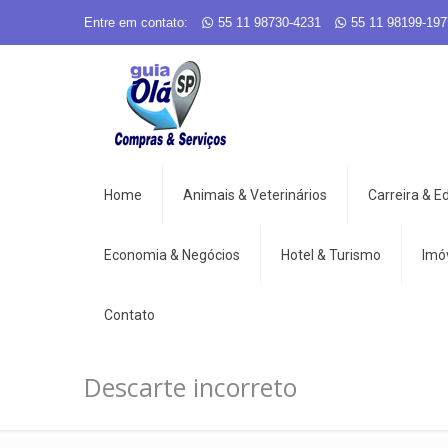
Entre em contato:
55 11 98730-4231
55 11 98199-197
Home
Animais & Veterinários
Carreira & 
Economia & Negócios
Hotel & Turismo
Imó
Contato
Descarte incorreto