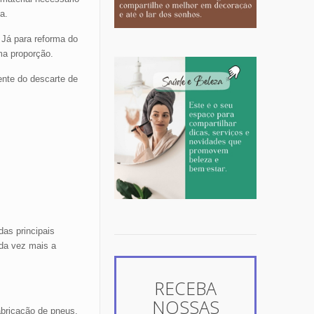
a.
 Já para reforma do
a proporção.
rente do descarte de
as principais
da vez mais a
RECEBA
NOSSAS
abricação de pneus.