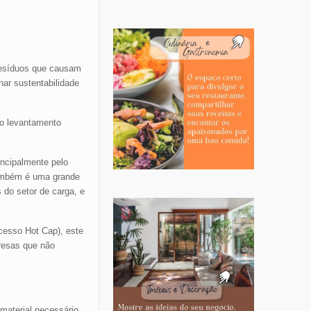
resíduos que causam
har sustentabilidade
mo levantamento
incipalmente pelo
também é uma grande
 do setor de carga, e
cesso Hot Cap), este
resas que não
material necessário