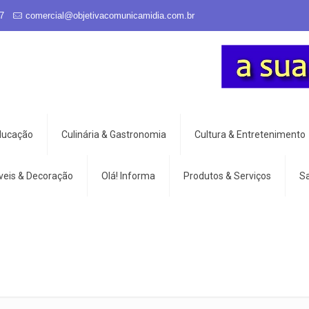
7
comercial@objetivacomunicamidia.com.br
Educação
Culinária & Gastronomia
Cultura & Entretenimento
veis & Decoração
Olá! Informa
Produtos & Serviços
S