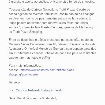
é gratuito e aberto ao público, é fica no piso térreo do shopping.
“A exposição do Cartoon Network no Tietê Plaza é parte de
nossa agenda de eventos familiares, assim não só as crianças
se divertem, como os pais também entram na brincadeira. E
todos podem aproveitar para renovar suas fotos nas redes
sociais.”, comenta
Ana Paula Cacciari
, gerente de Marketing
do Tietê Plaza Shopping.
Entre os desenhos e séries presentes na exposição, estão as
Meninas Super Poderosas, Ben 10, Steven Universe, a Hora de
Aventura e O Incrível Mundo de Gumball, com espaço garantido
em 11 diferentes cenários, cheios de cor e luz para os visitantes
aproveitarem as fotos e
selfies
.
Para mais informações,
acesse:
https://www.onstores.com.br/tiete-plaza-
shopping/acontece/os
Serviço:
Cartoon Network Instagramável:
Data:
De 04 de março a 03 de abril;