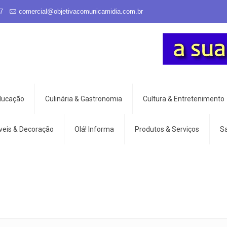
7
comercial@objetivacomunicamidia.com.br
Educação
Culinária & Gastronomia
Cultura & Entretenimento
veis & Decoração
Olá! Informa
Produtos & Serviços
S