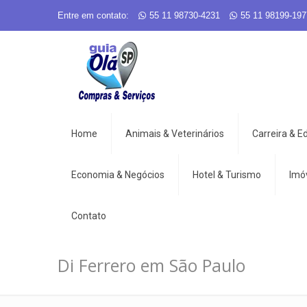
Entre em contato:
55 11 98730-4231
55 11 98199-197
Home
Animais & Veterinários
Carreira & 
Economia & Negócios
Hotel & Turismo
Imó
Contato
Di Ferrero em São Paulo