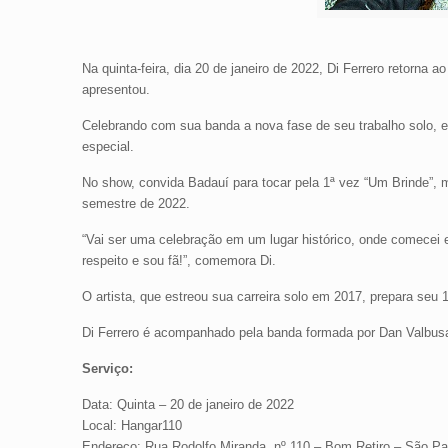
Na quinta-feira, dia 20 de janeiro de 2022, Di Ferrero retorna 
apresentou.
Celebrando com sua banda a nova fase de seu trabalho solo, e 
especial.
No show, convida Badauí para tocar pela 1ª vez “Um Brinde”, m
semestre de 2022.
“Vai ser uma celebração em um lugar histórico, onde comece
respeito e sou fã!”, comemora Di.
O artista, que estreou sua carreira solo em 2017, prepara seu
Di Ferrero é acompanhado pela banda formada por Dan Valbusa 
Serviço:
Data: Quinta – 20 de janeiro de 2022
Local: Hangar110
Endereço: Rua Rodolfo Miranda, nº 110 – Bom Retiro – São Pa