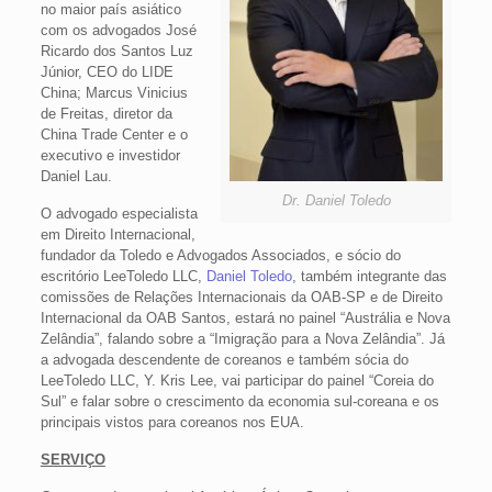
no maior país asiático
com os advogados José
Ricardo dos Santos Luz
Júnior, CEO do LIDE
China; Marcus Vinicius
de Freitas, diretor da
China Trade Center e o
executivo e investidor
Daniel Lau.
Dr. Daniel Toledo
O advogado especialista
em Direito Internacional,
fundador da Toledo e Advogados Associados, e sócio do
escritório LeeToledo LLC,
Daniel Toledo
, também integrante das
comissões de Relações Internacionais da OAB-SP e de Direito
Internacional da OAB Santos, estará no painel “Austrália e Nova
Zelândia”, falando sobre a “Imigração para a Nova Zelândia”. Já
a advogada descendente de coreanos e também sócia do
LeeToledo LLC, Y. Kris Lee, vai participar do painel “Coreia do
Sul” e falar sobre o crescimento da economia sul-coreana e os
principais vistos para coreanos nos EUA.
SERVIÇO