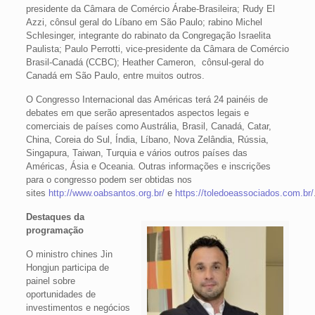
presidente da Câmara de Comércio Árabe-Brasileira; Rudy El
Azzi, cônsul geral do Líbano em São Paulo; rabino Michel
Schlesinger, integrante do rabinato da Congregação Israelita
Paulista; Paulo Perrotti, vice-presidente da Câmara de Comércio
Brasil-Canadá (CCBC); Heather Cameron, cônsul-geral do
Canadá em São Paulo, entre muitos outros.
O Congresso Internacional das Américas terá 24 painéis de
debates em que serão apresentados aspectos legais e
comerciais de países como Austrália, Brasil, Canadá, Catar,
China, Coreia do Sul, Índia, Líbano, Nova Zelândia, Rússia,
Singapura, Taiwan, Turquia e vários outros países das
Américas, Ásia e Oceania. Outras informações e inscrições
para o congresso podem ser obtidas nos
sites
http://www.oabsantos.org.br/
e
https://toledoeassociados.com.br/
Destaques da
programação
O ministro chines Jin
Hongjun participa de
painel sobre
oportunidades de
investimentos e negócios