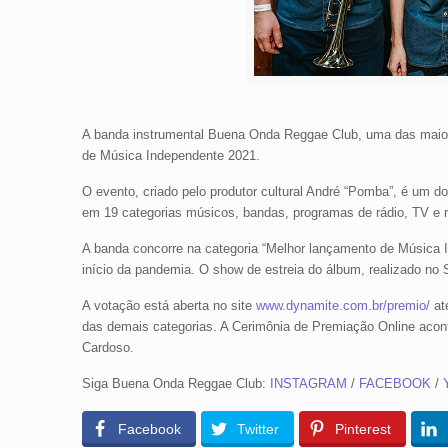
A banda instrumental Buena Onda Reggae Club, uma das maiore
de Música Independente 2021.
O evento, criado pelo produtor cultural André “Pomba”, é um d
em 19 categorias músicos, bandas, programas de rádio, TV e r
A banda concorre na categoria “Melhor lançamento de Música In
início da pandemia. O show de estreia do álbum, realizado no
A votação está aberta no site
www.dynamite.com.br/premio/
até
das demais categorias. A Cerimônia de Premiação Online aconte
Cardoso.
Siga Buena Onda Reggae Club:
INSTAGRAM
/
FACEBOOK
/
Facebook
Twitter
Pinterest