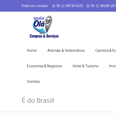
Entre em contato:
55 11 98730-4231
55 11 98199-197
Home
Animais & Veterinários
Carreira & 
Economia & Negócios
Hotel & Turismo
Imó
Contato
É do Brasil!