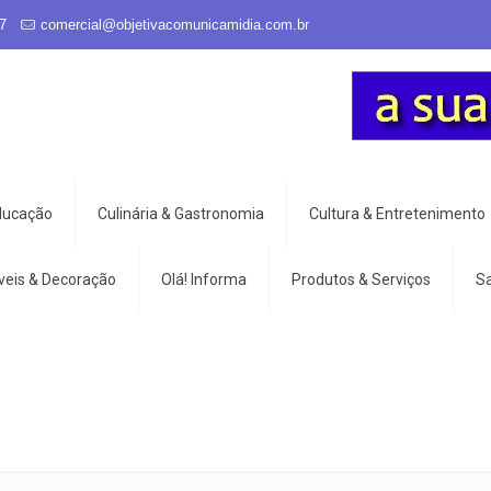
7
comercial@objetivacomunicamidia.com.br
Educação
Culinária & Gastronomia
Cultura & Entretenimento
veis & Decoração
Olá! Informa
Produtos & Serviços
S