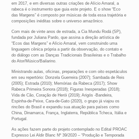
em 2017, e em diversas outras criações de Alício Amaral, a
rabeca é o instrumento que guia este projeto. E o show “Eco
das Margens” é composto por músicas de toda essa trajetória e
composições inéditas sobre o universo amazônico.
Com mais de vinte anos de estrada, a Cia Mundu Rodá (SP),
fundada por Juliana Pardo, que assina a direção artística de
“Ecos das Margens” e Alício Amaral, vem construindo uma
linguagem cênica própria a partir da observação, do contato e
do diálogo com as Danças Tradicionais Brasileiras e o Trabalho
do Ator/Músico/Bailarino.
Ministrando aulas, oficinas, preparações e com oito espetáculos
em seu repertório: Donzela Guerreira (2007); Sambada de Reis
(2005); Estrada (2010); Memórias da Rabeca (2017); Show
Rabeca Primeira Sonora (2018); Figuras Inesperadas (2018);
Vida de Cão, Coração de Herói (2019); Arigós -Bandeira,
Espinha-de-Peixe, Cara-de-Gato (2020), o grupo já viajou os
rincões do Brasil e expandiu sua atuação para países como
China, Dinamarca, França, Inglaterra, República Tcheca, Itália e
Portugal.
As ações fazem parte do projeto contemplado no Edital PROAC
Expresso Lei Aldir Blanc Nº 39/2020 – “Produção e Temporada