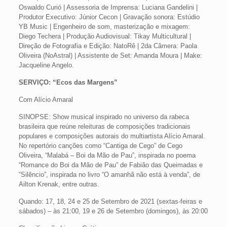
Oswaldo Curió | Assessoria de Imprensa: Luciana Gandelini |
Produtor Executivo: Júnior Cecon | Gravação sonora: Estúdio
YB Music | Engenheiro de som, masterização e mixagem:
Diego Techera | Produção Audiovisual: Tikay Multicultural |
Direção de Fotografia e Edição: NatoRê | 2da Câmera: Paola
Oliveira (NoAstral) | Assistente de Set: Amanda Moura | Make:
Jacqueline Angelo.
SERVIÇO: “Ecos das Margens”
Com Alício Amaral
SINOPSE: Show musical inspirado no universo da rabeca
brasileira que reúne releituras de composições tradicionais
populares e composições autorais do multiartista Alício Amaral.
No repertório canções como “Cantiga de Cego” de Cego
Oliveira, “Malabá – Boi da Mão de Pau”, inspirada no poema
“Romance do Boi da Mão de Pau” de Fabião das Queimadas e
“Silêncio”, inspirada no livro “O amanhã não está à venda”, de
Ailton Krenak, entre outras.
Quando: 17, 18, 24 e 25 de Setembro de 2021 (sextas-feiras e
sábados) – às 21:00, 19 e 26 de Setembro (domingos), às 20:00