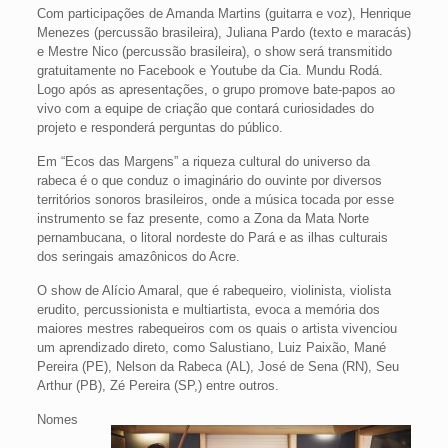
Com participações de Amanda Martins (guitarra e voz), Henrique
Menezes (percussão brasileira), Juliana Pardo (texto e maracás)
e Mestre Nico (percussão brasileira), o show será transmitido
gratuitamente no Facebook e Youtube da Cia. Mundu Rodá.
Logo após as apresentações, o grupo promove bate-papos ao
vivo com a equipe de criação que contará curiosidades do
projeto e responderá perguntas do público.
Em “Ecos das Margens” a riqueza cultural do universo da
rabeca é o que conduz o imaginário do ouvinte por diversos
territórios sonoros brasileiros, onde a música tocada por esse
instrumento se faz presente, como a Zona da Mata Norte
pernambucana, o litoral nordeste do Pará e as ilhas culturais
dos seringais amazônicos do Acre.
O show de Alício Amaral, que é rabequeiro, violinista, violista
erudito, percussionista e multiartista, evoca a memória dos
maiores mestres rabequeiros com os quais o artista vivenciou
um aprendizado direto, como Salustiano, Luiz Paixão, Mané
Pereira (PE), Nelson da Rabeca (AL), José de Sena (RN), Seu
Arthur (PB), Zé Pereira (SP,) entre outros.
Nomes