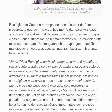
Trilha da Copaiba / Cipó Escada de Jabuti
(Bahuinia rutilans Spruce ex Benth)
Ecológica da Copaíba é um passeio pelo interior da floresta
preservada, que permite o conhecimento da rica diversidade
arborícola, habitat natural de aves, mamíferos, répteis, fungos,
cipós e várias surpresas do bioma amazônico. As espécies que
mais se destacam são: maçaranduba, maparajuba, cupiúba,
mandioqueira, louros, acapu, acariquara, faveiras, abiuranas,
tauari e tachi.
“
Já na Trilha Ecológica do Monitoramento o foco é apreciar o
passeio interpretativo pelo interior da mata para observação de
tocas de animais terrestres, ninhos de pássaros e insetos
autóctones. Durante o trajeto todos ficam parados em pontos
estratégicos para ouvir os sons e observar o movimento da
fauna, o uso de binóculos é indicado, pois maximiza a
capacidade de visualização
”, reforça Victor. O parque possui
uma fauna que vai desde grandes carnívoros, como a onça-
pintada e a suçuarana, até beija-flores multicoloridos, como o
beija-flor-brilho-de-fogo. Espécies importantes como o joão-
rabudo e o papa-moscas também podem ser encontradas no