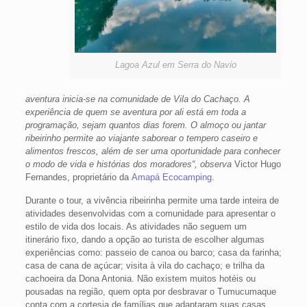
Lagoa Azul em Serra do Navio
aventura inicia-se na comunidade de Vila do Cachaço. A
experiência de quem se aventura por ali está em toda a
programação, sejam quantos dias forem. O almoço ou jantar
ribeirinho permite ao viajante saborear o tempero caseiro e
alimentos frescos, além de ser uma oportunidade para conhecer
o modo de vida e histórias dos moradores“, observa
Victor Hugo
Fernandes, proprietário da
Amapá Ecocamping
.
Durante o tour, a vivência ribeirinha permite uma tarde inteira de
atividades desenvolvidas com a comunidade para apresentar o
estilo de vida dos locais. As atividades não seguem um
itinerário fixo, dando a opção ao turista de escolher algumas
experiências como: passeio de canoa ou barco; casa da farinha;
casa de cana de açúcar; visita à vila do cachaço; e trilha da
cachoeira da Dona Antonia. Não existem muitos hotéis ou
pousadas na região, quem opta por desbravar o Tumucumaque
conta com a cortesia de famílias que adaptaram suas casas