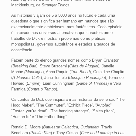
Mecklenburg, de
Stranger Things
.
As histórias viajam de 5 a 5000 anos no futuro e cada uma
questiona o que significa ser humano em mundos que são
excepcionalmente ambiciosos, mas fantásticos. Cada episódio
é inspirado nos universos alternativos que caracterizam o
trabalho de Dick e mostram problemas como práticas
monopolistas, governos autoritários e estados alterados de
consciência.
Fazem parte do elenco grandes nomes como Bryan Cranston
(
Breaking Bad
), Steve Buscemi (
Cães de Aluguel
), Janelle
Monáe
(Moonlight
), Anna Paquin (
True Blood
), Geraldine Chaplin
(
A Monster Calls
), Juno Temple (
Desejo e Reparação
), Terrence
Howard (
Empire
), Liam Cunningham (
Game of Thrones
) e Vera
Farmiga (
Contra o Tempo
).
Os contos de Dick que inspiraram as histórias da série são “The
Hood Maker”, “The Commuter”, “Exhibit Piece”, “Autofac”,
“Foster, you’re dead”, “The hanging stranger”, “Sales pitch”,
“Human Is” e “The Father-thing”.
Ronald D. Moore (
Battlestar Galactica
,
Outlander),
Travis
Beacham (
Pacific Rim
) e Tony Grisoni (
Fear and
Loathing in Las