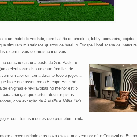
se um hotel de verdade, com balcão de check-in, lobby, camareira, objetos
que simulam misteriosos quartos de hotel, o Escape Hotel acaba de inaugur
as e com níveis de imersão incríveis.
, no coração da zona oeste de São Paulo, e
(uma eletrizante disputa entre famílias de
a com um ator em cena durante todo o jogo), a
gue frio e que assombra o Escape Hotel há
 de enigmas e reviravoltas no melhor estilo
, para crianças que curtem decifrar pistas
ogadores, com exceção de
A Máfia
e
Máfia Kids
,
de jogos com temas inéditos que prometem ainda
.
morar a nova unidade e as novas salas que vem por aí, o Carnaval do Esca