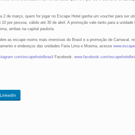
 a 2 de março, quem for jogar no Escape Hotel ganha um voucher para ser uti
$ 10 por pessoa, válido até 30 de abril. A promoção vale tanto para a unidade
ma, ambas na capital paulista.
bre as escape rooms mais imersivas do Brasil e a promoção de Carnaval, re
onamento e endereços das unidades Faria Lima e Moema, acesse
www.escapeh
tagram.com/escapehotelbrasil
Facebook:
www.facebook.com/escapehotelbra
LinkedIn