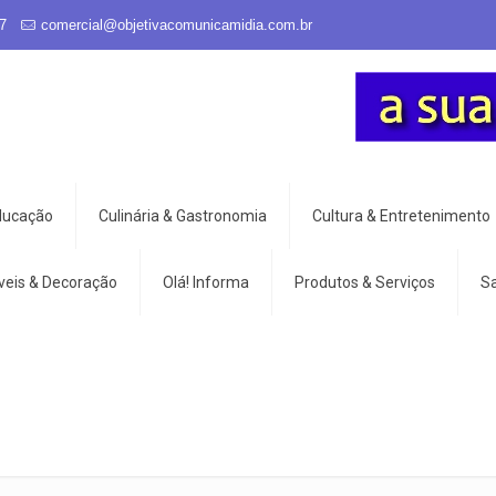
7
comercial@objetivacomunicamidia.com.br
Educação
Culinária & Gastronomia
Cultura & Entretenimento
veis & Decoração
Olá! Informa
Produtos & Serviços
S