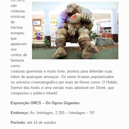
Os Orcs
são
criaturas
místicas
do
folclore
europeu,
que
aparecem
nos
contos de
fantasia
como
criaturas guerreiras e muito forte, prontos para defender suas
tribos de quaisquer ameaças. Os seres ficaram popularizados
no universo cinematográfico por meio de filmes como: O Hobbit,
Senhor dos Anéis e uma versão mais adorável em Shrek, que
conquistou o público infantil.
Exposição ORCS – Os Ogros Gigantes
Endereço:
Av. Interlagos, 2.255 – Interlagos – SP
Período:
até 14 de outubro