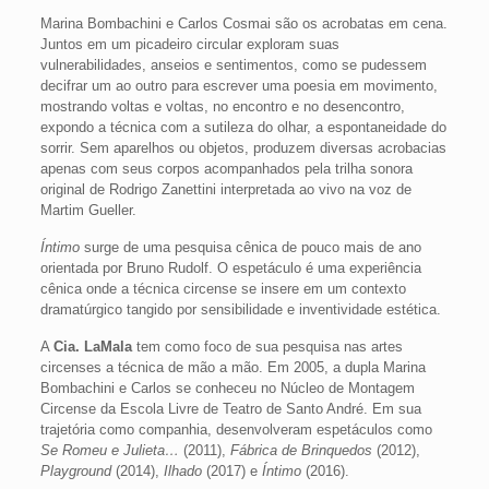
Marina Bombachini e Carlos Cosmai são os acrobatas em cena.
Juntos em um picadeiro circular exploram suas
vulnerabilidades, anseios e sentimentos, como se pudessem
decifrar um ao outro para escrever uma poesia em movimento,
mostrando voltas e voltas, no encontro e no desencontro,
expondo a técnica com a sutileza do olhar, a espontaneidade do
sorrir. Sem aparelhos ou objetos, produzem diversas acrobacias
apenas com seus corpos acompanhados pela trilha sonora
original de Rodrigo Zanettini interpretada ao vivo na voz de
Martim Gueller.
Íntimo
surge de uma pesquisa cênica de pouco mais de ano
orientada por Bruno Rudolf. O espetáculo é uma experiência
cênica onde a técnica circense se insere em um contexto
dramatúrgico tangido por sensibilidade e inventividade estética.
A
Cia. LaMala
tem como foco de sua pesquisa nas artes
circenses a técnica de mão a mão. Em 2005, a dupla Marina
Bombachini e Carlos se conheceu no Núcleo de Montagem
Circense da Escola Livre de Teatro de Santo André. Em sua
trajetória como companhia, desenvolveram espetáculos como
Se Romeu e Julieta…
(2011),
Fábrica de Brinquedos
(2012),
Playground
(2014),
Ilhado
(2017) e
Íntimo
(2016).