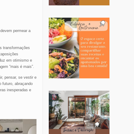
o devem permear a
es transformações
staposições
aduz em otimismo e
agem “mais é mais”.
, pensar, se vestir e
 futuro, abraçando
uras inesperadas e