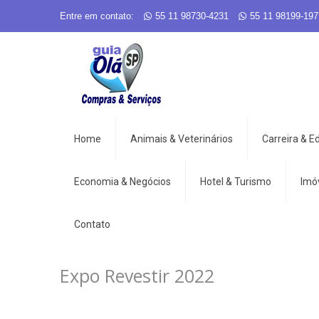
Entre em contato:
55 11 98730-4231
55 11 98199-197
Home
Animais & Veterinários
Carreira & 
Economia & Negócios
Hotel & Turismo
Imó
Contato
Expo Revestir 2022