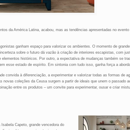
entos da América Latina, acabou, mas as tendências apresentadas no event
tagonistas ganham espaço para valorizar os ambientes. O momento de grand
incerteza sobre o futuro dá vazão à criação de interiores escapistas, com ju
de elementos históricos. Por outro, a expectativa de mudanças também se tr
bem esse estado de espírito. Em sintonia com tudo isso, ganha força a abord
e convida à diferenciação, a experimentar e valorizar todas as formas de agir
as novas coleções da Ceusa surgem a partir de ideais que unem o passado ao
binação entre os produtos – um convite para experimentar, ousar e criar mist
”
ta Isabela Capeto, grande vencedora do