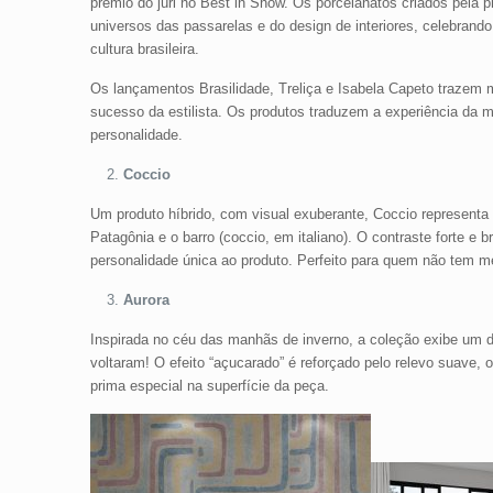
prêmio do júri no Best in Show. Os porcelanatos criados pela pr
universos das passarelas e do design de interiores, celebrando 
cultura brasileira.
Os lançamentos Brasilidade, Treliça e Isabela Capeto trazem 
sucesso da estilista. Os produtos traduzem a experiência da 
personalidade.
Coccio
Um produto híbrido, com visual exuberante, Coccio representa
Patagônia e o barro (coccio, em italiano). O contraste forte e
personalidade única ao produto. Perfeito para quem não tem m
Aurora
Inspirada no céu das manhãs de inverno, a coleção exibe um d
voltaram! O efeito “açucarado” é reforçado pelo relevo suave, 
prima especial na superfície da peça.