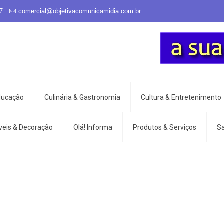
7
comercial@objetivacomunicamidia.com.br
Educação
Culinária & Gastronomia
Cultura & Entretenimento
veis & Decoração
Olá! Informa
Produtos & Serviços
S