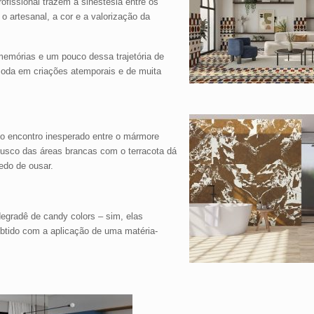
ofissional trazem a sinestesia entre os
o artesanal, a cor e a valorização da
memórias e um pouco dessa trajetória de
moda em criações atemporais e de muita
 o encontro inesperado entre o mármore
 brusco das áreas brancas com o terracota dá
edo de ousar.
egradê de candy colors – sim, elas
obtido com a aplicação de uma matéria-