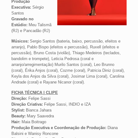
Produção
Executiva:
Sérgio
Santos
Gravado no
Estúdio:
Meu Talismã
(RJ) e Pancadão (RJ)
Músicos:
Sergio Santos (bateria, baixo, percussão, efeitos e
arranjo), Pablo Bispo (efeitos e percussão), Ruxell (efeitos e
percussão), Bruno Costa (violão), Thiago Medeiros (teclados,
bandolim e trompete), Leticia Pedrosa (coral e
arranjo/arregimentação) Murilo Santos (coral), Leo Brunno
(coral), Érika Anjos (coral), Cozme (coral), Patricia Diniz (coral),
Keyla dos Anjos da Silva (coral), Josimar Lima (coral), Carolina
Andrade (coral) e Rayane Nicanor (coral).
FICHA TÉCNICA | CLIPE
Direção:
Felipe Sassi
Direção Criativa:
Felipe Sassi, INDIO e IZA
Stylist:
Bianca Jahara
Beauty:
Mary Saavedra
Hair:
Maia Boitrago
Produção Executiva e Coordenação de Produção:
Diana
Balsini e Wanisy Roncone