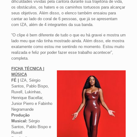
dificuldades vividas pela cantora durante sua trajetória de vida,
os obstáculos, os haters e os caminhos tortuosos para alcançar
seus objetivos. Além disso, o elenco também ensaiou para
cantar ao lado do coral de 6 pessoas, que já se apresentam
com IZA, além de 4 integrantes da sua banda.
“O clipe é bem diferente de tudo o que eu há gravei e mostra um
lado meu que não tinha mostrado ainda. Além disso, ele mostra
exatamente como estou me sentindo no momento. Estou muito
realizada e feliz por poder fazer esse trabalho acontecer”,
completa.
FICHA TÉCNICA |
MÚSICA
FÉ |
IZA, Sérgio
Santos, Pablo Bispo,
Ruxell, Lukinhas,
Henrique Bacellar,
Junior Pierro e Fabinho
Negramande
Produção
Musical:
Sérgio
Santos, Pablo Bispo e
Ruxell