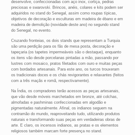
desenvolve, confeccionadas com aço inox, cortiça, pedras
preciosas e swarovski. Brincos, anéis, colares e kits podem ser
adquiridos no stand do Senegal, assim como roupas típicas,
objetivos de decoração e esculturas em madeira de ébano e em
madeira de demolição (novidade deste ano) no segundo stand
do Senegal, no evento.
Cruzando fronteias, os dois stands que representam a Turquia
são uma perdição para os fãs de mesa posta, decoração e
tapeçaria (os tapetes impermeáveis são o destaque), enquanto
os itens vão desde porcelanas pintadas a mão, passando por
lustres com mosaico, pratos filetados com ouro e muitas peças
com bordados artesanais. Para este ano, os turcos trouxeram
os tradicionais doces e os chás revigorantes e relaxantes (feitos
com a três maçãs e romã, respectivamente).
Na Índia, os compradores terão acessos as peças artesanais,
que vão desde móveis marchetados em bronze, até colchas,
almofadas e pashminas confeccionadas em algodão e
pigmentadas naturalmente. Afinal, os indianos seguem na
contramão do mundo, reaproveitando tudo, utilizando produtos
naturais e transformando suas peças em verdadeiras obras de
arte. E claro, os incensos indianos, as pratas e os elementos
religiosos também marcam forte presença no stand.