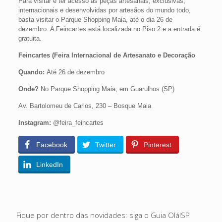
Para visitar e ter acesso as peças artesanais, exclusivas,
internacionais e desenvolvidas por artesãos do mundo todo,
basta visitar o Parque Shopping Maia, até o dia 26 de
dezembro. A Feincartes está localizada no Piso 2 e a entrada é
gratuita.
Feincartes (Feira Internacional de Artesanato e Decoração
Quando:
Até 26 de dezembro
Onde?
No Parque Shopping Maia, em Guarulhos (SP)
Av. Bartolomeu de Carlos, 230 – Bosque Maia
Instagram:
@feira_feincartes
Facebook
Twitter
Pinterest
LinkedIn
Fique por dentro das novidades: siga o Guia Olá!SP