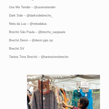
Use Me Tender – @usemetender
Dark Side – @darksidebrecho_
Neta da Lua – @netadalua
Brechó São Paula – @brecho_saopaula
Brechó Desin – @desin.pps.sp
Brechó SV
Tantos Tons Brechó – @tantostonsbrecho