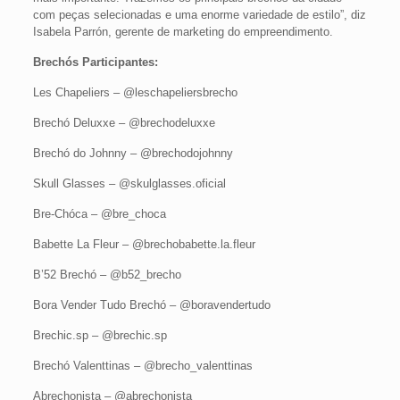
com peças selecionadas e uma enorme variedade de estilo”, diz
Isabela Parrón, gerente de marketing do empreendimento.
Brechós Participantes:
Les Chapeliers – @leschapeliersbrecho
Brechó Deluxxe – @brechodeluxxe
Brechó do Johnny – @brechodojohnny
Skull Glasses – @skulglasses.oficial
Bre-Chóca – @bre_choca
Babette La Fleur – @brechobabette.la.fleur
B’52 Brechó – @b52_brecho
Bora Vender Tudo Brechó – @boravendertudo
Brechic.sp – @brechic.sp
Brechó Valenttinas – @brecho_valenttinas
Abrechonista – @abrechonista