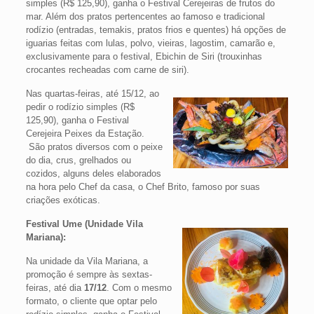
simples (R$ 125,90), ganha o Festival Cerejeiras de frutos do
mar. Além dos pratos pertencentes ao famoso e tradicional
rodízio (entradas, temakis, pratos frios e quentes) há opções de
iguarias feitas com lulas, polvo, vieiras, lagostim, camarão e,
exclusivamente para o festival, Ebichin de Siri (trouxinhas
crocantes recheadas com carne de siri).
Nas quartas-feiras, até 15/12, ao
pedir o rodízio simples (R$
125,90), ganha o Festival
Cerejeira Peixes da Estação.
São pratos diversos com o peixe
do dia, crus, grelhados ou
cozidos, alguns deles elaborados
na hora pelo Chef da casa, o Chef Brito, famoso por suas
criações exóticas.
Festival Ume (Unidade Vila
Mariana):
Na unidade da Vila Mariana, a
promoção é sempre às sextas-
feiras, até dia
17/12
. Com o mesmo
formato, o cliente que optar pelo