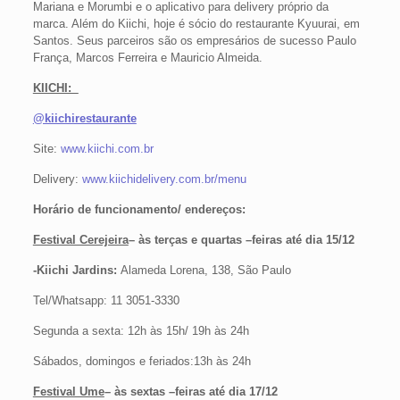
Mariana e Morumbi e o aplicativo para delivery próprio da
marca. Além do Kiichi, hoje é sócio do restaurante Kyuurai, em
Santos. Seus parceiros são os empresários de sucesso Paulo
França, Marcos Ferreira e Mauricio Almeida.
KIICHI:
@kiichirestaurante
Site:
www.kiichi.com.br
Delivery:
www.kiichidelivery.com.br/menu
Horário de funcionamento/ endereços:
Festival Cerejeira
– às terças e quartas –feiras até dia 15/12
-Kiichi Jardins:
Alameda Lorena, 138, São Paulo
Tel/Whatsapp: 11 3051-3330
Segunda a sexta: 12h às 15h/ 19h às 24h
Sábados, domingos e feriados:13h às 24h
Festival Ume
– às sextas –feiras até dia 17/12