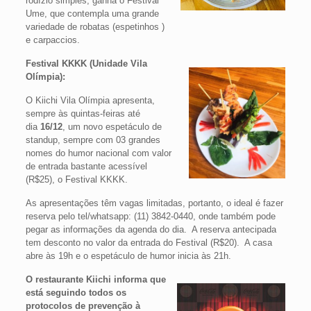
rodízio simples, ganha o Festival
Ume, que contempla uma grande
variedade de robatas (espetinhos )
e carpaccios.
Festival KKKK (Unidade Vila
Olímpia):
O Kiichi Vila Olímpia apresenta,
sempre às quintas-feiras até
dia
16/12
, um novo espetáculo de
standup, sempre com 03 grandes
nomes do humor nacional com valor
de entrada bastante acessível
(R$25), o Festival KKKK.
As apresentações têm vagas limitadas, portanto, o ideal é fazer
reserva pelo tel/whatsapp: (11) 3842-0440, onde também pode
pegar as informações da agenda do dia. A reserva antecipada
tem desconto no valor da entrada do Festival (R$20). A casa
abre às 19h e o espetáculo de humor inicia às 21h.
O restaurante Kiichi informa que
está seguindo todos os
protocolos de prevenção à