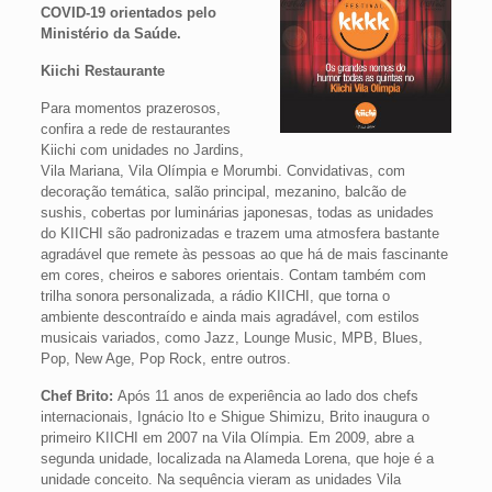
COVID-19 orientados pelo
Ministério da Saúde.
Kiichi Restaurante
Para momentos prazerosos,
confira a rede de restaurantes
Kiichi com unidades no Jardins,
Vila Mariana, Vila Olímpia e Morumbi. Convidativas, com
decoração temática, salão principal, mezanino, balcão de
sushis, cobertas por luminárias japonesas, todas as unidades
do KIICHI são padronizadas e trazem uma atmosfera bastante
agradável que remete às pessoas ao que há de mais fascinante
em cores, cheiros e sabores orientais. Contam também com
trilha sonora personalizada, a rádio KIICHI, que torna o
ambiente descontraído e ainda mais agradável, com estilos
musicais variados, como Jazz, Lounge Music, MPB, Blues,
Pop, New Age, Pop Rock, entre outros.
Chef Brito:
Após 11 anos de experiência ao lado dos chefs
internacionais, Ignácio Ito e Shigue Shimizu, Brito inaugura o
primeiro KIICHI em 2007 na Vila Olímpia. Em 2009, abre a
segunda unidade, localizada na Alameda Lorena, que hoje é a
unidade conceito. Na sequência vieram as unidades Vila