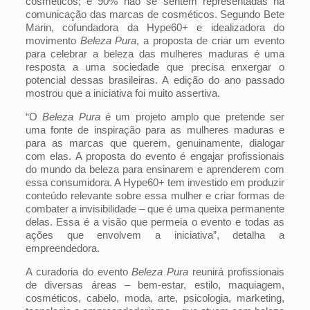
cosméticos; e 90% não se sentem representadas na
comunicação das marcas de cosméticos. Segundo Bete
Marin, cofundadora da Hype60+ e idealizadora do
movimento
Beleza Pura
, a proposta de criar um evento
para celebrar a beleza das mulheres maduras é uma
resposta a uma sociedade que precisa enxergar o
potencial dessas brasileiras. A edição do ano passado
mostrou que a iniciativa foi muito assertiva.
“O
Beleza Pura
é um projeto amplo que pretende ser
uma fonte de inspiração para as mulheres maduras e
para as marcas que querem, genuinamente, dialogar
com elas. A proposta do evento é engajar profissionais
do mundo da beleza para ensinarem e aprenderem com
essa consumidora. A Hype60+ tem investido em produzir
conteúdo relevante sobre essa mulher e criar formas de
combater a invisibilidade – que é uma queixa permanente
delas. Essa é a visão que permeia o evento e todas as
ações que envolvem a iniciativa”, detalha a
empreendedora.
A curadoria do evento
Beleza Pura
reunirá profissionais
de diversas áreas – bem-estar, estilo, maquiagem,
cosméticos, cabelo, moda, arte, psicologia, marketing,