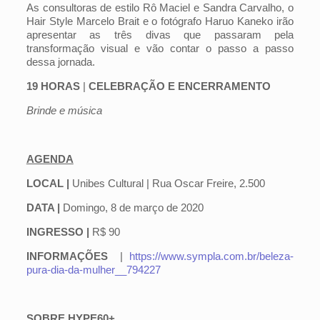
As consultoras de estilo Rô Maciel e Sandra Carvalho, o
Hair Style Marcelo Brait e o fotógrafo Haruo Kaneko irão
apresentar as três divas que passaram pela
transformação visual e vão contar o passo a passo
dessa jornada.
19 HORAS
|
CELEBRAÇÃO E ENCERRAMENTO
Brinde e música
AGENDA
LOCAL |
Unibes Cultural | Rua Oscar Freire, 2.500
DATA |
Domingo, 8 de março de 2020
INGRESSO |
R$ 90
INFORMAÇÕES
|
https://www.sympla.com.br/beleza-
pura-dia-da-mulher__794227
SOBRE HYPE60+