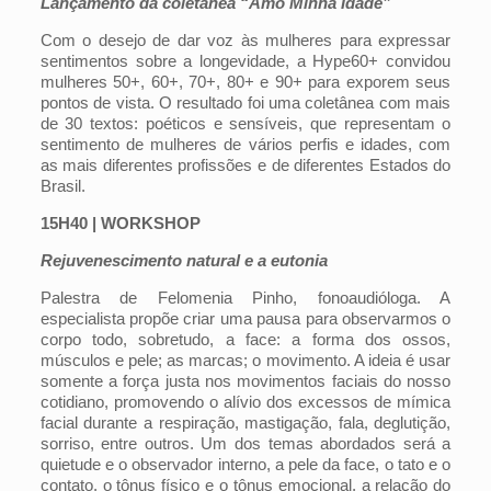
Lançamento da coletânea “Amo Minha Idade”
Com o desejo de dar voz às mulheres para expressar
sentimentos sobre a longevidade, a Hype60+ convidou
mulheres 50+, 60+, 70+, 80+ e 90+ para exporem seus
pontos de vista. O resultado foi uma coletânea com mais
de 30 textos: poéticos e sensíveis, que representam o
sentimento de mulheres de vários perfis e idades, com
as mais diferentes profissões e de diferentes Estados do
Brasil.
15H40 | WORKSHOP
Rejuvenescimento natural e a eutonia
Palestra de Felomenia Pinho, fonoaudióloga. A
especialista propõe criar uma pausa para observarmos o
corpo todo, sobretudo, a face: a forma dos ossos,
músculos e pele; as marcas; o movimento. A ideia é usar
somente a força justa nos movimentos faciais do nosso
cotidiano, promovendo o alívio dos excessos de mímica
facial durante a respiração, mastigação, fala, deglutição,
sorriso, entre outros. Um dos temas abordados será a
quietude e o observador interno, a pele da face, o tato e o
contato, o tônus físico e o tônus emocional, a relação do