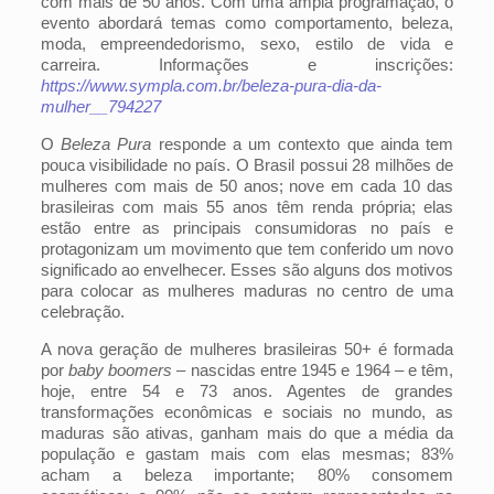
com mais de 50 anos. Com uma ampla programação, o
evento abordará temas como comportamento, beleza,
moda, empreendedorismo, sexo, estilo de vida e
carreira. Informações e inscrições:
https://www.sympla.com.br/beleza-pura-dia-da-
mulher__794227
O
Beleza Pura
responde a um contexto que ainda tem
pouca visibilidade no país. O Brasil possui 28 milhões de
mulheres com mais de 50 anos; nove em cada 10 das
brasileiras com mais 55 anos têm renda própria; elas
estão entre as principais consumidoras no país e
protagonizam um movimento que tem conferido um novo
significado ao envelhecer. Esses são alguns dos motivos
para colocar as mulheres maduras no centro de uma
celebração.
A nova geração de mulheres brasileiras 50+ é formada
por
baby boomers
– nascidas entre 1945 e 1964 – e têm,
hoje, entre 54 e 73 anos. Agentes de grandes
transformações econômicas e sociais no mundo, as
maduras são ativas, ganham mais do que a média da
população e gastam mais com elas mesmas; 83%
acham a beleza importante; 80% consomem