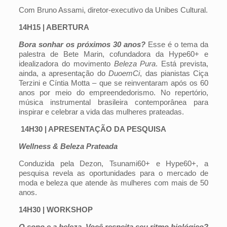
Com Bruno Assami, diretor-executivo da Unibes Cultural.
14H15 | ABERTURA
Bora sonhar os próximos 30 anos?
Esse é o tema da
palestra de Bete Marin, cofundadora da Hype60+ e
idealizadora do movimento
Beleza Pura
. Está prevista,
ainda, a apresentação do
DuoemCi
, das pianistas Ciça
Terzini e Cíntia Motta – que se reinventaram após os 60
anos por meio do empreendedorismo. No repertório,
música instrumental brasileira contemporânea para
inspirar e celebrar a vida das mulheres prateadas.
14H30 | APRESENTAÇÃO DA PESQUISA
Wellness & Beleza Prateada
Conduzida pela Dezon, Tsunami60+ e Hype60+, a
pesquisa revela as oportunidades para o mercado de
moda e beleza que atende às mulheres com mais de 50
anos.
14H30 | WORKSHOP
O sono e a beleza. Você respeita seu ritmo biológico?