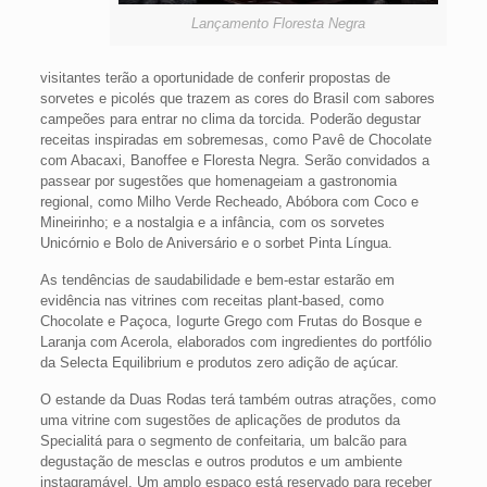
Lançamento Floresta Negra
visitantes terão a oportunidade de conferir propostas de
sorvetes e picolés que trazem as cores do Brasil com sabores
campeões para entrar no clima da torcida. Poderão degustar
receitas inspiradas em sobremesas, como Pavê de Chocolate
com Abacaxi, Banoffee e Floresta Negra. Serão convidados a
passear por sugestões que homenageiam a gastronomia
regional, como Milho Verde Recheado, Abóbora com Coco e
Mineirinho; e a nostalgia e a infância, com os sorvetes
Unicórnio e Bolo de Aniversário e o sorbet Pinta Língua.
As tendências de saudabilidade e bem-estar estarão em
evidência nas vitrines com receitas plant-based, como
Chocolate e Paçoca, Iogurte Grego com Frutas do Bosque e
Laranja com Acerola, elaborados com ingredientes do portfólio
da Selecta Equilibrium e produtos zero adição de açúcar.
O estande da Duas Rodas terá também outras atrações, como
uma vitrine com sugestões de aplicações de produtos da
Specialitá para o segmento de confeitaria, um balcão para
degustação de mesclas e outros produtos e um ambiente
instagramável. Um amplo espaço está reservado para receber